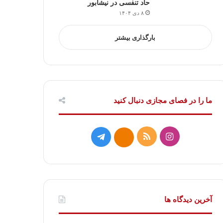
حاد تنفسی در نیشابور
۸ دی ۱۴۰۴
بارگذاری بیشتر
ما را در فصای مجازی دنبال کنید
ا
خ
ت
ا
ی
و
ل
ی
ن
ر
گ
ت
س
ا
ر
ا
آخرین دیدگاه ها
ت
ک
ا