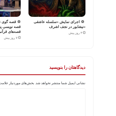
‍ 💢 اجرای نمایش «سلسله عاشقی
💢 قصه گوی ن
»نیشابور در نجف اشرف
قصه نویسی پن
قصه‌های قرآن
۴ روز پیش
۷ روز پیش
دیدگاهتان را بنویسید
نشانی ایمیل شما منتشر نخواهد شد.
بخش‌های موردنیاز علامت‌
د
ی
د
گ