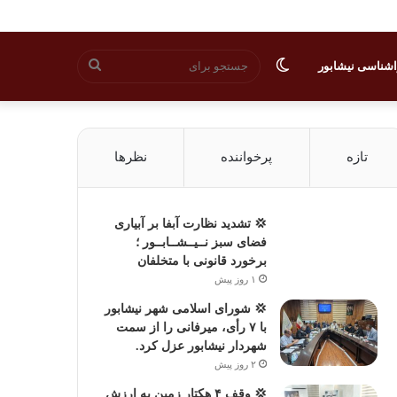
تغییر
جستجو
شناسی نیشابور
پوسته
برای
تازه
پرخواننده
نظرها
💢 تشدید نظارت آبفا بر آبیاری
فضای سبز نــیــشــابــور ؛
برخورد قانونی با متخلفان
۱ روز پیش
💢 شورای اسلامی شهر نیشابور
با ۷ رأی، میرفانی را از سمت
شهردار نیشابور عزل کرد.
۲ روز پیش
💢 وقف ۴ هکتار زمین به ارزش