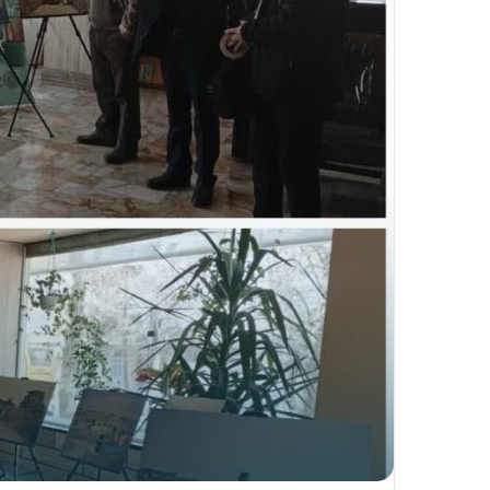
ا
ل
ی
ک
ا
ی
م
ی
ل