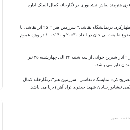
وی هنرمند نقاش نیشابوری در نگارخانه کمال الملک اداره
کارشناس هنری اداره فرهنگ وارشاد اسلامی نیشابوراظهارکرد: درنمایشگاه نقاشی” سرزمین هنر ” ۲۵ اثر نقاشی با
تکنیک های سیاه قلم و رنگ روغن وسبک رئالیسم با موضوع طبیعت بی جان در ابعاد ۳۰×۲۰ و ۱۴۰×۱۰۰ در ویژه عموم
حمید رضا آتشی گفت: نمایشگاه نقاشی ” سرزمین هنر ” آثار شیرین خوانی از سه شنبه ۲۴ الی چهارشنبه ۲۵ تیر
صریح کرد: نمایشگاه نقاشی” سرزمین هنر”درنگارخانه کمال
ی نیشابورخیابان شهید جعفری (راه آهن) برپا می باشد.
شخصات مجوز