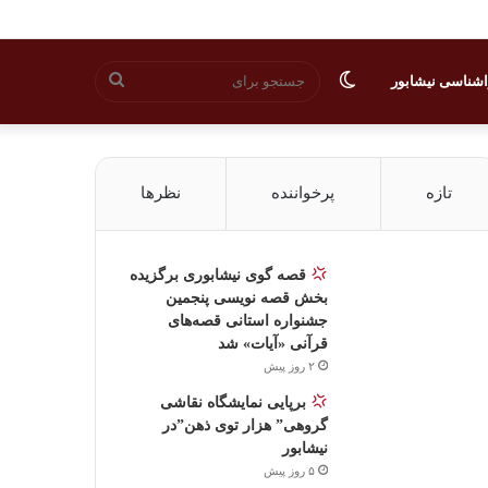
تغییر
جستجو
شناسی نیشابور
پوسته
برای
تازه
پرخواننده
نظرها
قصه گوی نیشابوری برگزیده
بخش قصه نویسی پنجمین
جشنواره استانی قصه‌های
قرآنی «آیات» شد
۲ روز پیش
برپایی نمایشگاه نقاشی
گروهی” هزار توی ذهن”در
نیشابور
۵ روز پیش