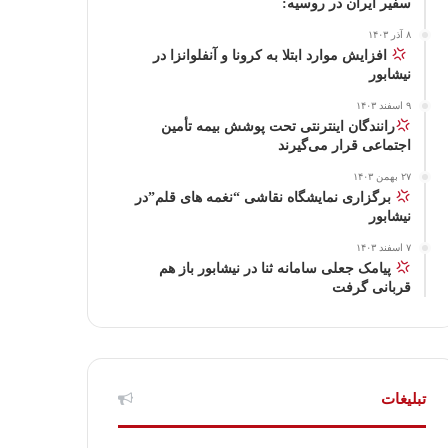
ا
م
سفیر ایران در روسیه:
۸ آذر ۱۴۰۳
گ
‍
افزایش موارد ابتلا به کرونا و آنفلوانزا در
نیشابور
ر
۹ اسفند ۱۴۰۳
ا
رانندگان اینترنتی تحت پوشش بیمه تأمین
اجتماعی قرار می‌گیرند
م
۲۷ بهمن ۱۴۰۳
برگزاری نمایشگاه نقاشی “نغمه های قلم”در
نیشابور
۷ اسفند ۱۴۰۳
پیامک جعلی سامانه ثنا در نیشابور باز هم
قربانی گرفت
تبلیغات