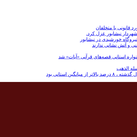
رد قانونی با متخلفان
نی و آتش نشانی ندارند
اره استانی قصه‌های قرآنی «آیات» شد
له الذهب
نگین استانی بود