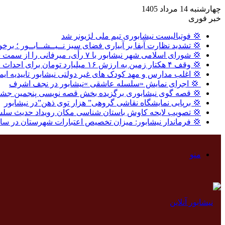
چهارشنبه 14 مرداد 1405
خبر فوری
💢 فوتبالیست نیشابوری تیم ملی لژیونر شد
💢 تشدید نظارت آبفا بر آبیاری فضای سبز نــیــشــابــور ؛ برخو
💢 شورای اسلامی شهر نیشابور با ۷ رأی، میرفانی را از سمت شهردار نیشابور عزل کرد.
💢 وقف ۴ هکتار زمین به ارزش ۱۶ میلیارد تومان برای احداث نیروگاه خورشیدی در نیشابور
💢 اغلب مدارس و مهد کودک های غیر دولتی نیشابور تاییدیه ایم
‍ 💢 اجرای نمایش «سلسله عاشقی »نیشابور در نجف اشرف
💢 قصه گوی نیشابوری برگزیده بخش قصه نویسی پنجمین جشنو
💢 برپایی نمایشگاه نقاشی گروهی” هزار توی ذهن”در نیشابور
💢 تصویب لایحه کاوش باستان شناسی مکان رویداد حدیث سلس
💢 فرماندار نیشابور: میزان تخصیص اعتبارات شهرستان در سال گذشته ، ۸ درصد بالاتر از میا
منو