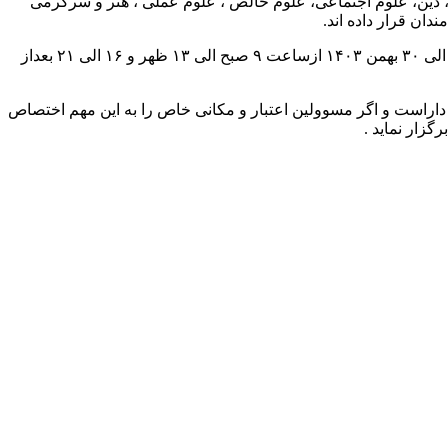
ا در زمینه های: کلیات، روانشناسی، دین، علوم اجتماعی، علوم خالص ، علوم عملی ، هنر و سرگرمی
ان قرار داده اند.
وی خاطر نشان کرد : این نمایشگاه با تخفیف ۲۰ درصد کتاب های خود را به متقاضیان عرضه می نماید و عموم علاقه مندان می توانند از ۱۲ الی ۳۰ بهمن ۱۴۰۳ ازساعت ۹ صبح الی ۱۳ ظهر و ۱۶ الی ۲۱ بعداز
 داراست و اگر مسوولین اعتبار و مکانی خاص را به این مهم اختصاص
گزار نماید .