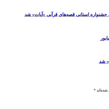
💢 قصه گوی نیشابوری برگزیده بخش قصه نو
💢 ب
‍ ‍
*
بخش‌های