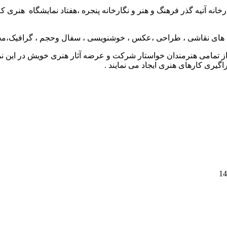
۱در نگارخانه کمال الملک ،نگارخانه آتیه گذر فرهنگ و هنر و نگارخانه پنجره ،هفتاد نم
ه های نقاشی ، طراحی ،عکس ، خوشنویسی ، سفال وحجم ، گرافیک،مج
 تمامی هنرمندان خواستار شرکت و عرضه آثار هنری خویش در این نمایش
گیری کارهای هنری ایجاد می نمایند .