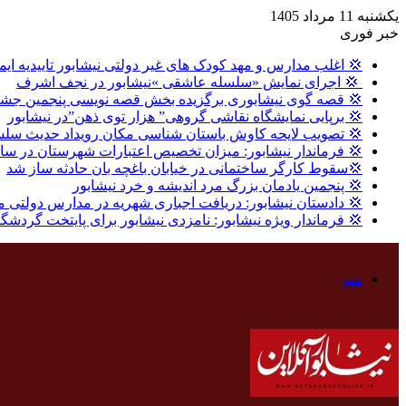
یکشنبه 11 مرداد 1405
خبر فوری
💢 اغلب مدارس و مهد کودک های غیر دولتی نیشابور تاییدیه ایم
‍ 💢 اجرای نمایش «سلسله عاشقی »نیشابور در نجف اشرف
💢 قصه گوی نیشابوری برگزیده بخش قصه نویسی پنجمین جشنو
💢 برپایی نمایشگاه نقاشی گروهی” هزار توی ذهن”در نیشابور
💢 تصویب لایحه کاوش باستان شناسی مکان رویداد حدیث سلس
💢 فرماندار نیشابور: میزان تخصیص اعتبارات شهرستان در سال گذشته ، ۸ درصد بالاتر از میا
💢سقوط کارگر ساختمانی در خیابان باغچه بان حادثه ساز شد
💢 پنجمین یادمان بزرگ مرد اندیشه و خرد نیشابور
💢 دادستان نیشابور: دریافت اجباری شهریه در مدارس دولتی 
💢 فرماندار ویژه نیشابور: نامزدی نیشابور برای پایتخت گردشگری اکو ۲۰۳۱ نیازمند پیوست علمی و مشارکت 
منو