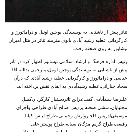
تئاتر پیش از ناشتایی به نویسندگی یوجین اونیل و دراماتورژ و
کارگردانی عطیه رشید آبادی بانوی هنرمند تئاتر در هتل امیران
نیشابور به روی صحنه رفت.
رئیس اداره فرهنگ و ارشاد اسلامی نیشابور اظهار کرد:در تاتر
پیش از ناشتایی به نویسندگی یوجین اونیل،مترجمی یدالله آقا
عباسی و دراماتورژ و کارگردانی عطیه رشید آبادی که درآن
سجاد چنارانی،عطیه رشیدآبادی به ایفای نقش پرداخته اند.
علیرضا سیدآبادی گفت:دراین تاتردستیار کارگردان‌کمیل
مجتبایان،منشی صحنه پردیس صالح آبادی،طراحی واجرای
موسیقی‌ادریس قاجارو‌آرش رحمانی،طراح لباس کیانا
رفیعی،طراح گریم مژگان سبابه،طراح پوستر علی
محمدیان،تیزرویکو استودیو و روابط عمومی رسول خلاصی