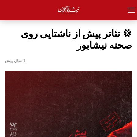
💢 تئاتر پیش از ناشتایی روی
صحنه نیشابور
1 سال پیش