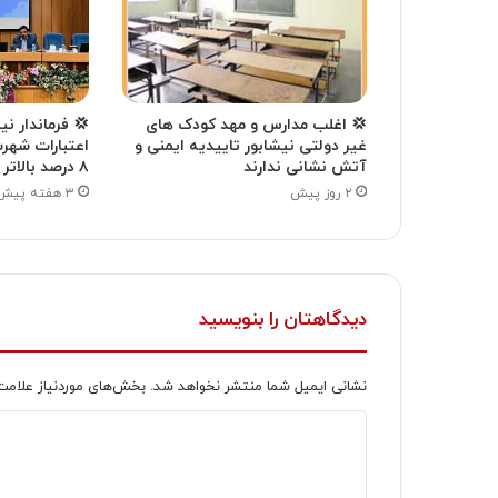
💢 اغلب مدارس و مهد کودک های
💢 فرماندار ن
غیر دولتی نیشابور تاییدیه ایمنی و
اعتبارات شهر
آتش نشانی ندارند
۸ درصد بالاتر از میانگین استانی بود
۲ روز پیش
۳ هفته پیش
دیدگاهتان را بنویسید
نشانی ایمیل شما منتشر نخواهد شد.
بخش‌های موردنیاز علامت
د
ی
د