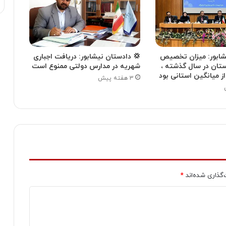
یشابور: میزان تخصیص
💢 دادستان نیشابور: دریافت اجباری
ستان در سال گذشته ،
شهریه در مدارس دولتی ممنوع است
۳ هفته پیش
‌گذاری شده‌اند
*