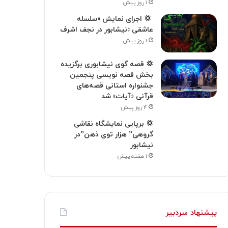
۱ روز پیش
‍ 💢 اجرای نمایش «سلسله
عاشقی »نیشابور در نجف اشرف
۱ روز پیش
💢 قصه گوی نیشابوری برگزیده
بخش قصه نویسی پنجمین
جشنواره استانی قصه‌های
قرآنی «آیات» شد
۴ روز پیش
💢 برپایی نمایشگاه نقاشی
گروهی” هزار توی ذهن”در
نیشابور
۱ هفته پیش
پیشنهاد سردبیر