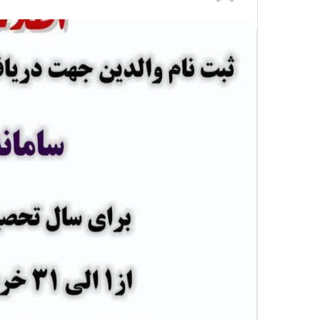
ر
س
ا
ل
ی
ک
ا
ی
م
ی
ل