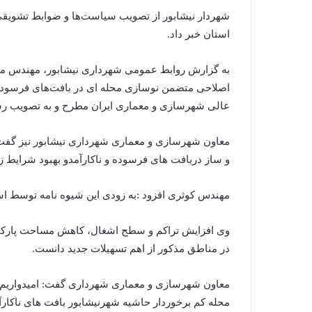
ا
ل
استان خبر داد.
ی
ک
به گزارش روابط عمومی شهرداری نیشابور، مهندس میرفا
ا
اصلاحی متضمن نوسازی محله ای در بافت‌های فرسوده
ی
عالی شهرسازی و معماری ایران مطرح و به تصویب رس
م
ی
معاون شهرسازی و معماری شهرداری نیشابور نیز گفت
ل
و ساز دربافت های فرسوده و ناکارآمدو بهبود شرایط 
مهندس کوثری افزود :به زودی این شیوه نامه توسط است
وی افزایش تراکم و سطح اشغال، کاهش مساحت پارکینگ
در مناطق مذکور از اهم تسهیلات جدید دانست.
محله کم برخوردار حاشیه شهرنیشابور بافت های ناکارآمد