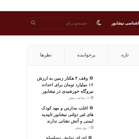
تغییر
جستجو
شناسی نیشابور
پوسته
برای
تازه
پرخواننده
نظرها
💢 وقف ۴ هکتار زمین به ارزش
۱۶ میلیارد تومان برای احداث
نیروگاه خورشیدی در نیشابور
۱۱ ساعت پیش
💢 اغلب مدارس و مهد کودک
های غیر دولتی نیشابور تاییدیه
ایمنی و آتش نشانی ندارند
۱ روز پیش
‍ 💢 اجرای نمایش «سلسله