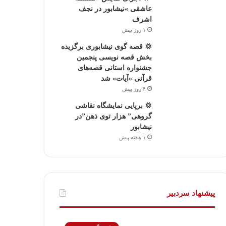
عاشقی »نیشابور در نجف
اشرف
۱ روز پیش
💢 قصه گوی نیشابوری برگزیده
بخش قصه نویسی پنجمین
جشنواره استانی قصه‌های
قرآنی «آیات» شد
۴ روز پیش
💢 برپایی نمایشگاه نقاشی
گروهی” هزار توی ذهن”در
نیشابور
۱ هفته پیش
پیشنهاد سردبیر