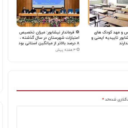
س و مهد کودک های
💢 فرماندار نیشابور: میزان تخصیص
ابور تاییدیه ایمنی و
اعتبارات شهرستان در سال گذشته ،
ارند
۸ درصد بالاتر از میانگین استانی بود
۳ هفته پیش
‌گذاری شده‌اند
*