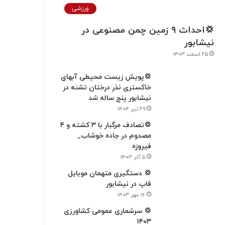
ورزشی
💢احداث ۹ زمین‌ چمن مصنوعی در
نیشابور
۲۵ اسفند ۱۴۰۳
💢پویش زیست محیطی آبهای
خاکستری نذر درختان تشنه در
نیشابور پنج ساله شد
۲۹ تیر ۱۴۰۴
💢تصادف مرگبار با ۳ کشته و ۴
مصدوم در جاده خوشاب_
فیروزه
۵ آذر ۱۴۰۳
💢 دستگیری متهمان موبايل
قاپ در نیشابور
۱۶ مهر ۱۴۰۳
💢 سرشماری عمومی کشاورزی
۱۴۰۳