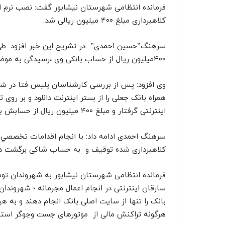
ا
فرمانده انتظامی شهرستان نیشابور گفت: نصب نرم ا
ل
کلاهبرداری مبلغ ۴۰۰ میلیون ریالی شد.
ی
ک
سرهنگ”حسین احمدی” در تشریح این خبر افزود: طی 
ا
۴۰۰میلیون ریال از حساب بانکی وی ،رسیدگی به موضوع در دستور کار قرار گرفت.
ی
م
وی افزود: پس از بررسی کارشناسان پلیس فتا در ش
ی
همراه بانک جعلی را از بستر اینترنت دانلود و بر روی
ل
اینترنتی گرفتار و مبلغ ۴۰۰ میلیون ریال از حسابش به صورت غیر مجاز برداشت شده است.
سرهنگ احمدی ادامه داد: با انجام اقدامات تخصصي 
کلاهبرداری شده توقیف و به حساب شاکی برگشت دا
فرمانده انتظامی شهرستان نیشابور به شهروندان توصی
سارقان اینترنتی در انجام اعمال مجرمانه ؛ شهروندان
بانک را تنها از سایت اصلی بانک انجام دهند و به هیچ 
هرگونه تراکنش مالی از موتورهای جست وجوگر استفا