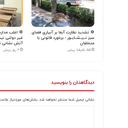
💢 تشدید نظارت آبفا بر آبیاری فضای
💢 اغلب مدار
سبز نــیــشــابــور ؛ برخورد قانونی با
غیر دولتی نیش
متخلفان
آتش نشانی ند
۵۵ دقیقه پیش
۲ روز پیش
دیدگاهتان را بنویسید
نشانی ایمیل شما منتشر نخواهد شد.
بخش‌های موردنیاز علامت
د
ی
د