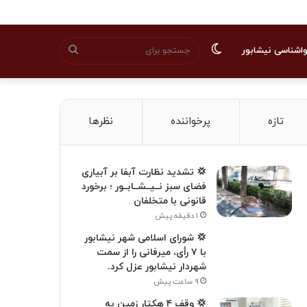
تغییر
جستجو
اشناسی نیشابور
پوسته
برای
تازه
پرخواننده
نظرها
💢 تشدید نظارت آبفا بر آبیاری
فضای سبز نــیــشــابــور ؛ برخورد
قانونی با متخلفان
۱ دقیقه پیش
💢 شورای اسلامی شهر نیشابور
با ۷ رأی، میرفانی را از سمت
شهردار نیشابور عزل کرد.
۹ ساعت پیش
💢 وقف ۴ هکتار زمین به