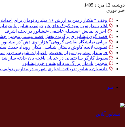
دوشنبه 12 مرداد 1405
خبر فوری
وقف ۴ هکتار زمین به ارزش ۱۶ میلیارد تومان برای احداث نیروگاه خورشیدی در نیشابور
اغلب مدارس و مهد کودک های غیر دولتی نیشابور تاییدیه ایم
‍
اجرای نمایش «سلسله عاشقی »نیشابور در نجف اشرف
قصه گوی نیشابوری برگزیده بخش قصه نویسی پنجمین جشنوا
برپایی نمایشگاه نقاشی گروهی” هزار توی ذهن”در نیشابور
تصویب لایحه کاوش باستان شناسی مکان رویداد حدیث سلس
فرماندار نیشابور: میزان تخصیص اعتبارات شهرستان در سال گذشته ، ۸ درصد بالاتر از میا
سقوط کارگر ساختمانی در خیابان باغچه بان حادثه ساز شد
پنجمین یادمان بزرگ مرد اندیشه و خرد نیشابور
دادستان نیشابور: دریافت اجباری شهریه در مدارس دولتی 
منو