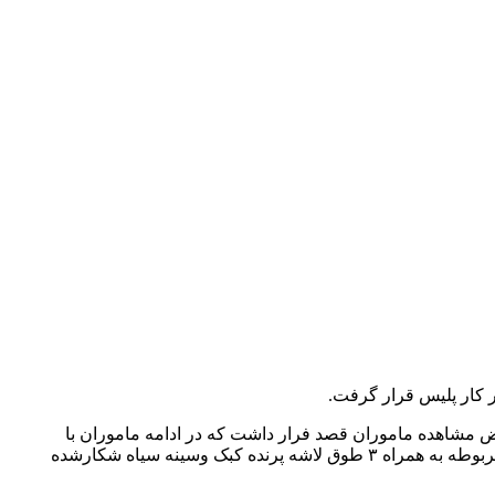
کار پلیس قرار گرفت.
 مشاهده ماموران قصد فرار داشت که در ادامه ماموران با
استفاده از علایم هشدار دهنده خودرو را متوقف و در بازرسی از خودرو یک قبضه اسلحه شکاری،یک دستگاه دوربین چشمی،تعدادی فشنگ مربوطه به همراه ۳ طوق لاشه پرنده کبک وسینه سیاه شکارشده