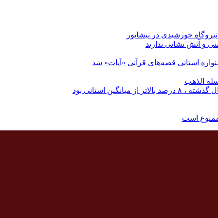
نی و آتش نشانی ندارند
ره استانی قصه‌های قرآنی «آیات» شد
له الذهب
نگین استانی بود
ممنوع است