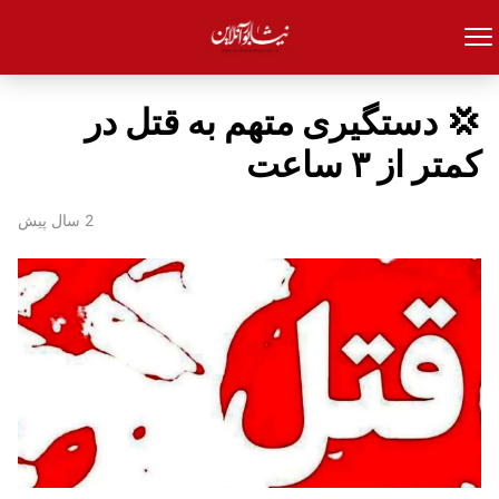
💢 دستگیری متهم به قتل در
کمتر از ۳ ساعت
2 سال پیش