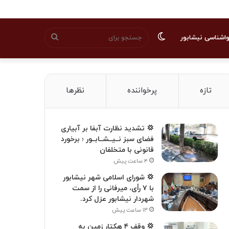
تغییر
جستجو
اشناسی نیشابور
پوسته
برای
تازه
پرخواننده
نظرها
💢 تشدید نظارت آبفا بر آبیاری
فضای سبز نــیــشــابــور ؛ برخورد
قانونی با متخلفان
۴ ساعت پیش
💢 شورای اسلامی شهر نیشابور
با ۷ رأی، میرفانی را از سمت
شهردار نیشابور عزل کرد.
۱۳ ساعت پیش
💢 وقف ۴ هکتار زمین به