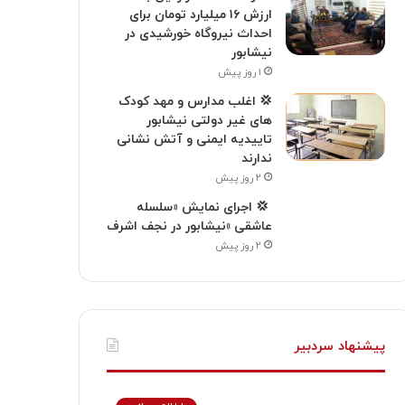
ارزش ۱۶ میلیارد تومان برای
احداث نیروگاه خورشیدی در
نیشابور
۱ روز پیش
💢 اغلب مدارس و مهد کودک
های غیر دولتی نیشابور
تاییدیه ایمنی و آتش نشانی
ندارند
۲ روز پیش
‍ 💢 اجرای نمایش «سلسله
عاشقی »نیشابور در نجف اشرف
۲ روز پیش
پیشنهاد سردبیر