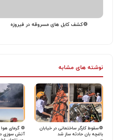
💢کشف کابل های مسروقه در فیروزه
نوشته های مشابه
💢سقوط کارگر ساختمانی در خیابان
💢 گرمای هوا
باغچه بان حادثه ساز شد
آتش سوزی در 