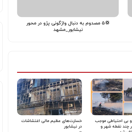
💢۵ مصدوم به دنبال واژگونی پژو در محور
نیشابور_مشهد
 و بی احتیاطی موجب
خسارت‌های عظیم مالی اغتشاشات
چند نقطه شهر و
در نیشابور