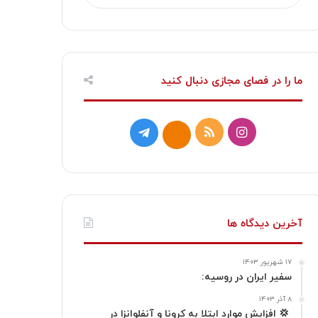
ما را در فصای مجازی دنبال کنید
ا
خ
ت
ا
ی
و
ل
ی
ن
ر
گ
ت
س
ا
ر
ا
آخرین دیدگاه ها
ت
ک
ا
۱۷ شهریور ۱۴۰۳
ا
م
سفیر ایران در روسیه:
گ
۸ آذر ۱۴۰۳
‍ 💢 افزایش موارد ابتلا به کرونا و آنفلوانزا در