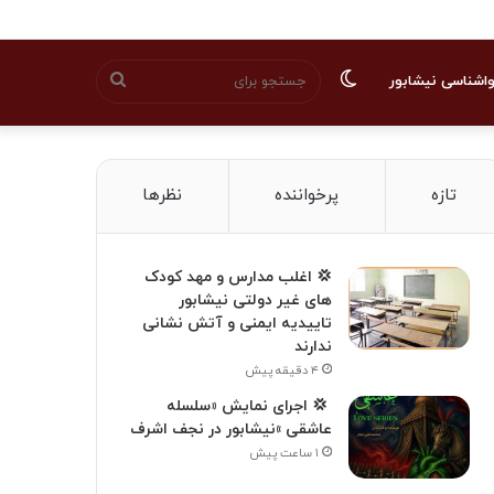
تغییر
جستجو
اشناسی نیشابور
پوسته
برای
تازه
پرخواننده
نظرها
💢 اغلب مدارس و مهد کودک
های غیر دولتی نیشابور
تاییدیه ایمنی و آتش نشانی
ندارند
۴ دقیقه پیش
‍ 💢 اجرای نمایش «سلسله
عاشقی »نیشابور در نجف اشرف
۱ ساعت پیش