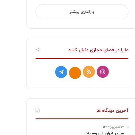
بارگذاری بیشتر
ما را در فصای مجازی دنبال کنید
ا
خ
ت
ا
ی
و
ل
ی
ن
ر
گ
ت
س
ا
ر
ا
آخرین دیدگاه ها
ت
ک
ا
۱۷ شهریور ۱۴۰۳
ا
م
سفیر ایران در روسیه: