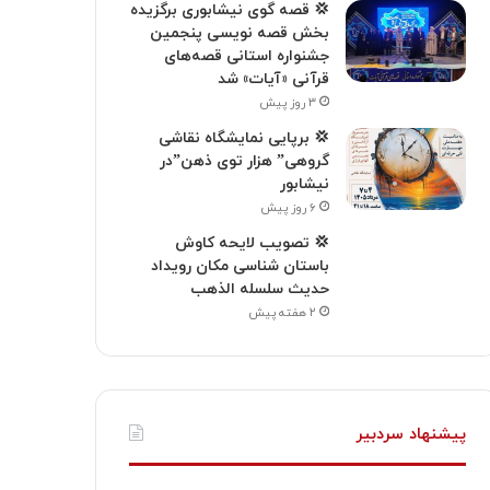
💢 قصه گوی نیشابوری برگزیده
بخش قصه نویسی پنجمین
جشنواره استانی قصه‌های
قرآنی «آیات» شد
۳ روز پیش
💢 برپایی نمایشگاه نقاشی
گروهی” هزار توی ذهن”در
نیشابور
۶ روز پیش
💢 تصویب لایحه کاوش
باستان شناسی مکان رویداد
حدیث سلسله الذهب
۲ هفته پیش
پیشنهاد سردبیر