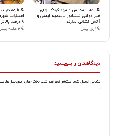
💢 اغلب مدارس و مهد کودک های
💢 فرماندار ن
غیر دولتی نیشابور تاییدیه ایمنی و
اعتبارات شهر
آتش نشانی ندارند
۸ درصد بالاتر از میانگین استانی بود
۱ روز پیش
۳ هفته پیش
دیدگاهتان را بنویسید
نشانی ایمیل شما منتشر نخواهد شد.
بخش‌های موردنیاز علامت
د
ی
د
گ
ا