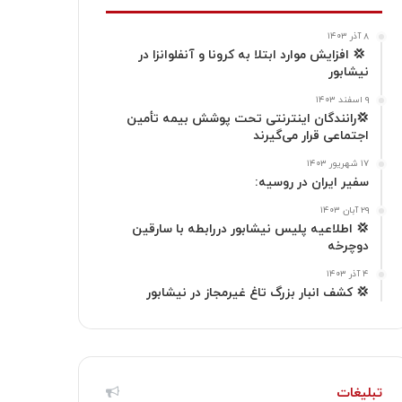
ت
ک
ا
۸ آذر ۱۴۰۳
ا
م
‍ 💢 افزایش موارد ابتلا به کرونا و آنفلوانزا در
نیشابور
گ
۹ اسفند ۱۴۰۳
💢رانندگان اینترنتی تحت پوشش بیمه تأمین
ر
اجتماعی قرار می‌گیرند
ا
۱۷ شهریور ۱۴۰۳
سفیر ایران در روسیه:
م
۲۹ آبان ۱۴۰۳
💢 اطلاعیه پلیس نیشابور دررابطه با سارقین
دوچرخه
۴ آذر ۱۴۰۳
💢 كشف انبار بزرگ تاغ غیرمجاز در نیشابور
تبلیغات