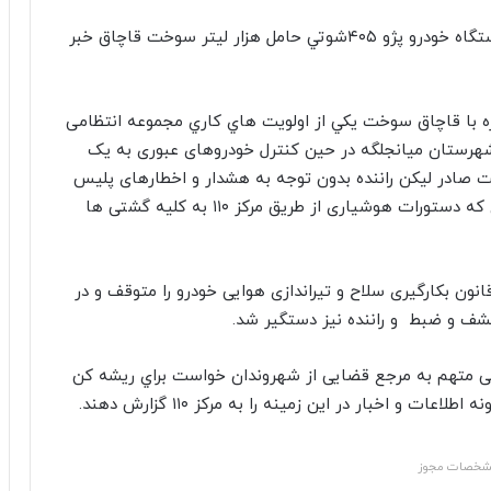
فرمانده انتظامی شهرستان نیشابور از توقیف یک دستگاه خودرو پژو ۴۰۵شوتي حامل هزار لیتر سوخت قاچاق خبر
 با قاچاق سوخت يكي از اولويت هاي كاري مجموعه انتظامی
شهرستان میانجلگه در حین کنترل خودروهای عبوری به یک
ه دستور ایست صادر لیکن راننده بدون توجه به هشدار و اخطارهای پلیس
با سرعت جنون آمیزی به سمت شهر نیشابور متواری که دستورات هوشیاری از طریق مرکز ۱۱۰ به کلیه گشتی ها
 قانون بکارگیری سلاح و تیراندازی هوایی خودرو را متوقف و در
شف و ضبط و راننده نیز دستگیر شد.
رفی متهم به مرجع قضایی از شهروندان خواست براي ریشه کن
و اخبار در این زمینه را به مرکز ۱۱۰ گزارش دهند.
خصات مجوز