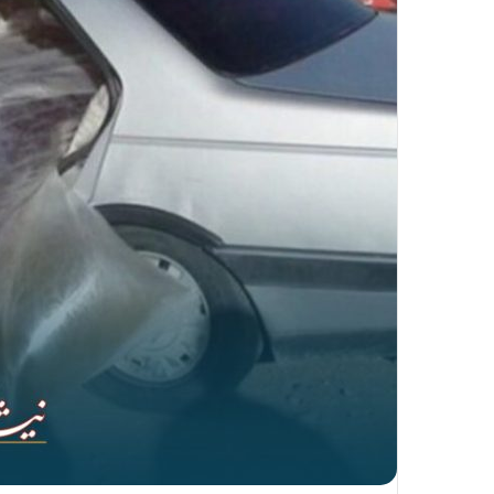
ا
ل
ی
ک
ا
ی
م
ی
ل