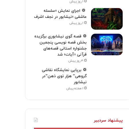
۱ روز پیش
‍ 💢 اجرای نمایش «سلسله
عاشقی »نیشابور در نجف اشرف
۱ روز پیش
💢 قصه گوی نیشابوری برگزیده
بخش قصه نویسی پنجمین
جشنواره استانی قصه‌های
قرآنی «آیات» شد
۴ روز پیش
💢 برپایی نمایشگاه نقاشی
گروهی” هزار توی ذهن”در
نیشابور
۱ هفته پیش
پیشنهاد سردبیر