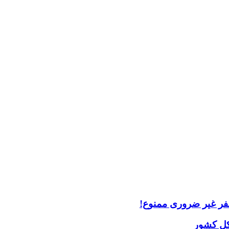
فر غیر ضروری ممنوع!
کل کشور