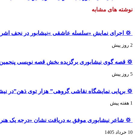
نوشته های مشابه
💢 اجرای نمایش «سلسله عاشقی »نیشابور در نجف اشرف
2 روز پیش
یسی پنجمین جشنواره استانی قصه‌های قرآنی «آیات» شد
5 روز پیش
رپایی نمایشگاه نقاشی گروهی” هزار توی ذهن”در نیشابور
1 هفته پیش
 شاعر نیشابوری موفق به دریافت نشان «درجه یک هنر» شد
10 خرداد 1405