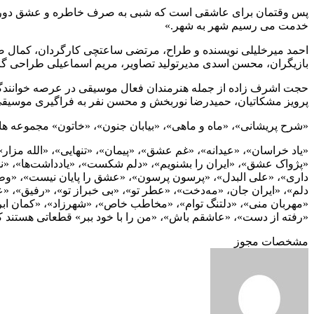
پس وقتمان برای عاشقی است که شبی به صرف خاطره و عشق دور هم ب
خدمت می رسیم شهر به شهر.»
احمد میرخلیلی نویسنده و طراح، مرتضی ساعتچی کارگردان، کمال صدا
بازیگران، محسن اسدی مدیرتولید تصاویر، مریم اسماعیلی طراحی گر
حجت اشرف زاده از جمله هنرمندان فعال موسیقی در عرصه خوانندگی
پرویز مشکاتیان، حمیدرضا نوربخش و محسن نفر به فراگیری موسیق
«شرح پریشانی»، «ماه و ماهی»، «بیابان جنون»، «خاتون» مجموعه ها
«یاد خراسان»، «عیدانه»، «غم عشق»، «پیمان»، «تنهایی»، «الله م
«پژواک عشق»، «ایران را بشنویم»، «دلم شکست»، «یادداشت‌ها»، 
داری»، «علی البدل»، «پرسون پرسون»، «عشق را پایان نیست»، «وطن
دلم»، «ایران جان، «مه‌دخت»، «عطر تو»، «بی خبراز تو»، «رفیق»، «عا
«مهربان منی»، «دلتنگ توام»، «مخاطب خاص»، «شهرزاد»، «کمان ابرو»
«رفته از دست»، «عاشقم باش»، «من را با خود ببر» قطعاتی هستند 
مشخصات مجوز