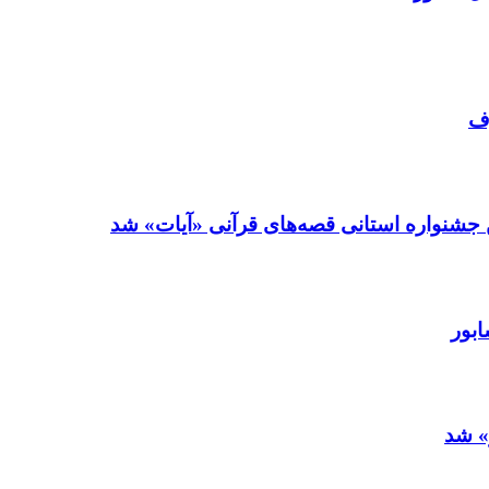
‍ 
💢 قصه گوی نیشابوری برگزیده بخش قصه نو
💢 ب
‍ ‍