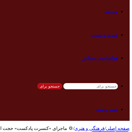
ورزشی
صوت و تصویر
هواشناسی نیشابور
جستجو برای
تغییر پوسته
صفحه اصلی
/
فرهنگی و هنری
/
💢 ماجرای «کنسرت پادکست» حجت ا