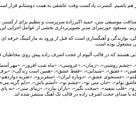
اشیم. کنسرت پادکست وقت عاشقی به همت دوستانم قرار است اوقاتی
قت موسیقی متن، حمید اکبرزاده سرپرست و تنظیم برای ارکستر، آرش 
یم، مسعود جورسرای مدیر تصویربرداری بخشی از عوامل اجرایی این پ
، نوازندگی و آهنگسازی است که قبل از ورود به مارکتینگ حرفه ا
ی مشغول بوده است.
یی هستند که در قالب آلبوم از حجت اشرف زاده پیش روی مخاطبان قرا
زار»، «چشم روشنی»، «زمان»، «عروسی»، «ماه شب افروز»، «مهر آسم
«نفس»، «عقیق»، «شیدایی»، «فقط عشق»، «همین است زندگی»، «برف آ
م»، «جستجوی عشق»، «دوباره ایران»، «سفرنرو»، «ضربه دوازدهم»، 
شق توام»، «جان منی تو»، «چشم تو»، «آتشم باش»، «دلم گریه می‌خواد»
، «قلب سفید»، «سخت نگیر»، «باران ببارد»، «زیبای منی»، «به پای 
که با صدای حجت اشرف زاده در قالب تک آهنگ منتشر شده اند.