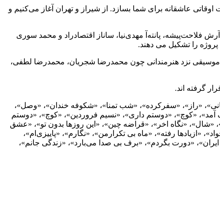
 عاشقانه برای شما بسازد. از شیراز و تهران آغاز می‌کنیم و
فلاحت‌پیشه، پانته‌آ مهدی‌نیا، ساناز اقتصادراد و محمد سوری
روژه را تشکیل می دهند.
ی موسیقی نزد هنرمندانی چون محمدرضا شجریان، محمدرضا لطفی،
ر گرفته اند.
انی»، «راز»، «سفرکرده»، «شب تمنا»، «شکوفه خندان»، «وصل»،
مد»، «کوچ»، «دوستم داری»، «نسیم فروردین»، «کوچ»، «دوستم
«شال»، «نگاه اخر»، «قراضه چین»، «این روزها بدون تو»، «عشق
، «ازیادها رفته»، «ماه بی تکرارمن»، «نگارم»، «پاییزی‌ام»،
ایران»، «دورت بگردم»، «برف بی صدا می‌بارد»، «زندگی جانم»،