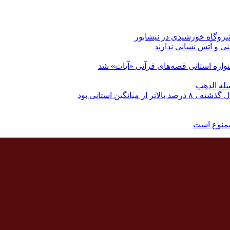
نی و آتش نشانی ندارند
اره استانی قصه‌های قرآنی «آیات» شد
له الذهب
نگین استانی بود
ممنوع است