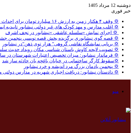
دوشنبه 12 مرداد 1405
خبر فوری
💢 وقف ۴ هکتار زمین به ارزش ۱۶ میلیارد تومان برای احداث نیروگاه خورشیدی در نیشابور
💢 اغلب مدارس و مهد کودک های غیر دولتی نیشابور تاییدیه ایم
‍ 💢 اجرای نمایش «سلسله عاشقی »نیشابور در نجف اشرف
💢 قصه گوی نیشابوری برگزیده بخش قصه نویسی پنجمین جشنو
💢 برپایی نمایشگاه نقاشی گروهی” هزار توی ذهن”در نیشابور
💢 تصویب لایحه کاوش باستان شناسی مکان رویداد حدیث سلس
💢 فرماندار نیشابور: میزان تخصیص اعتبارات شهرستان در سال گذشته ، ۸ درصد بالاتر از میا
💢سقوط کارگر ساختمانی در خیابان باغچه بان حادثه ساز شد
💢 پنجمین یادمان بزرگ مرد اندیشه و خرد نیشابور
💢 دادستان نیشابور: دریافت اجباری شهریه در مدارس دولتی 
منو