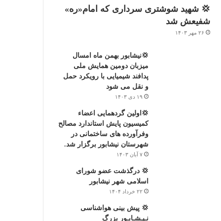
💢 شهید شوشتری سرداری که امام«ره»
شفیعش شد
۲۶ مهر ۱۴۰۳
💢نیشابور بهمن ماه امسال
میزبان دومین همایش ملی
پدافند شیمیایی با رویکرد حمل
و نقل می شود
۱۹ دی ۱۴۰۳
💢اولین گردهمایی اعضاء
کميسیون پایش استاندارد مصالح
وفرآورده های ساختمانی در
شهرستان نیشابور برگزار شد.
۷ آبان ۱۴۰۳
💢 درگذشت عضو شورای
اسلامی شهر نیشابور
۲۲ خرداد ۱۴۰۴
💢 پیش بینی هواشناسی
نـیـشـابـور بزرگ