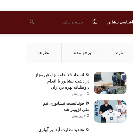
تغییر
جستجو
شناسی نیشابور
پوسته
برای
تازه
پرخواننده
نظرها
💢 انسداد ۱۹ حلقه چاه غیرمجاز
در دشت نیشابور با اقدام
داوطلبانه بهره برداران
۱ روز پیش
💢 فوتبالیست نیشابوری تیم
ملی لژیونر شد
۲ روز پیش
💢 تشدید نظارت آبفا بر آبیاری