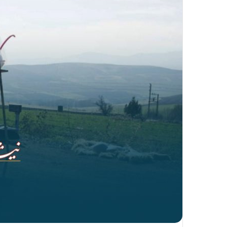
ا
ل
ی
ک
ا
ی
م
ی
ل