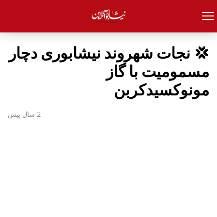
💢 نجات شهروند نیشابوری دچار
مسمومیت با گاز
مونوکسیدکربن
2 سال پیش