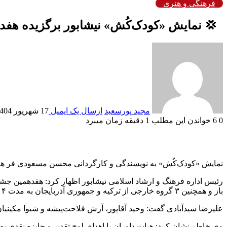
فرهنگی و هنری
‍ ‍ 💢 نمایش «کودک‌کُش» نیشابور برگزیده هف
مجید پورسعید
ارسال یک ایمیل
17 شهریور 1404
0
6
خواندن این مطلب 1 دقیقه زمان میبرد
نمایش «کودک‌کُش» به نویسندگی و کارگردانی محسن مسعودی فر هنرمن
باز و همچنین ۳ گروه خارجی از ترکیه و جمهوری آذربایجان به مدت ۴ روز در شهرستان اهر استان آذربایجان شرقی برگزارشد.
علیرضا سیدآبادی گفت: وحید آقاپور، آرش فلاحت‌پیشه و شیوا مکینیان
وی خاطر نشان کرد: هیات داوران با اهدای لوح تقدیر و جایزه نقدی ب