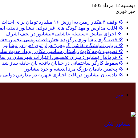
دوشنبه 12 مرداد 1405
خبر فوری
💢 وقف ۴ هکتار زمین به ارزش ۱۶ میلیارد تومان برای احداث نیروگاه خورشیدی در نیشابور
💢 اغلب مدارس و مهد کودک های غیر دولتی نیشابور تاییدیه ایم
‍ 💢 اجرای نمایش «سلسله عاشقی »نیشابور در نجف اشرف
💢 قصه گوی نیشابوری برگزیده بخش قصه نویسی پنجمین جشنو
💢 برپایی نمایشگاه نقاشی گروهی” هزار توی ذهن”در نیشابور
💢 تصویب لایحه کاوش باستان شناسی مکان رویداد حدیث سلس
💢 فرماندار نیشابور: میزان تخصیص اعتبارات شهرستان در سال گذشته ، ۸ درصد بالاتر از میا
💢سقوط کارگر ساختمانی در خیابان باغچه بان حادثه ساز شد
💢 پنجمین یادمان بزرگ مرد اندیشه و خرد نیشابور
💢 دادستان نیشابور: دریافت اجباری شهریه در مدارس دولتی 
منو