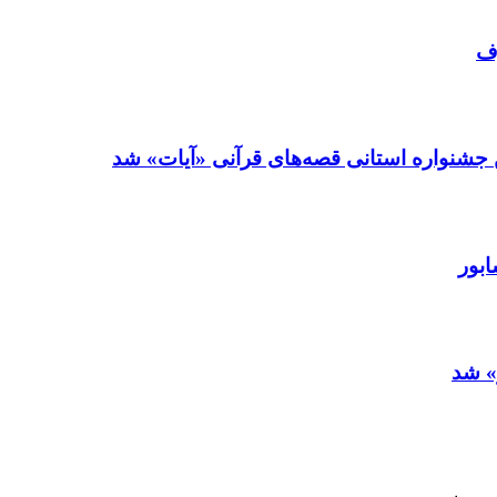
‍ 
💢 قصه گوی نیشابوری برگزیده بخش قصه نو
💢 ب
‍ ‍