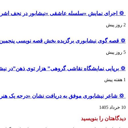
💢 اجرای نمایش «سلسله عاشقی »نیشابور در نجف اشرف
2 روز پیش
یسی پنجمین جشنواره استانی قصه‌های قرآنی «آیات» شد
5 روز پیش
رپایی نمایشگاه نقاشی گروهی” هزار توی ذهن”در نیشابور
1 هفته پیش
 شاعر نیشابوری موفق به دریافت نشان «درجه یک هنر» شد
10 خرداد 1405
دیدگاهتان را بنویسید