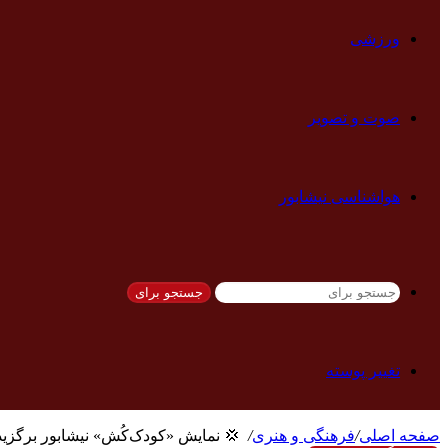
ورزشی
صوت و تصویر
هواشناسی نیشابور
جستجو برای
تغییر پوسته
صفحه اصلی
/
فرهنگی و هنری
/
‍ ‍ 💢 نمایش «کودک‌کُش» نیشابور برگزی