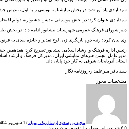
سید آبادی یاد آور شد: در بخش نمایشنامه نویسی رتبه اول، تندیس جشن
سیدآبادی عنوان کرد: در بخش موسیقی تندیس جشنواره، دیپلم افتخار و
دبیر شورای فرهنگ عمومی شهرستان نیشابور ادامه داد: در بخش طراح
وی بیان کرد : رتبه دوم بازیگری زن، لوح تقدیر و جایزه نقدی به فرنو
رئیس اداره فرهنگ و ارشاد اسلامی نیشابور تصریح کرد: هفدهمین جش
مدیرعامل انجمن هنرهای نمایشی ایران، مدیرکل فرهنگ و ارشاد اسلام
استان آذربایجان شرقی به کار خود پایان داد.
سید باقر میرعلمدار-روزنامه نگار
مشخصات مجوز
مجید پورسعید
ارسال یک ایمیل
17 شهریور 1404
0
6
خواندن این مطلب 1 دقیقه زمان میبرد