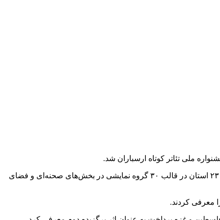
اره ملی تئاتر کوتاه ارسباران شد.
رئیس اداره فرهنگ و ارشاد اسلامی نیشابور اظهار کرد: هفدهمین جشنواره سراسری تئاتر کوتاه ارسباران (قره داغ) با حضور ۲۲۰ هنرمند از ۲۳ استان در قالب ۳۰ گروه نمایشی در بخش‌های صحنه‌ای و فضای
ا معرفی کردند.
فلسطین و غزه پرداخت به عنوان اثر برگزیده دوم معرفی کرد.