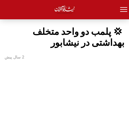
‍ 💢 پلمب دو واحد متخلف
بهداشتی در نیشابور
2 سال پیش