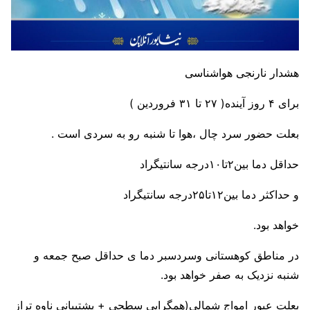
هشدار نارنجی هواشناسی
برای ۴ روز آینده( ۲۷ تا ۳۱ فروردین )
بعلت حضور سرد چال ،هوا تا شنبه رو به سردی است .
حداقل دما بین۲تا۱۰درجه سانتیگراد
و حداکثر دما بین۱۲تا۲۵درجه سانتیگراد
خواهد بود.
در مناطق کوهستانی وسردسبر دما ی حداقل صبح جمعه و
شنبه نزدیک به صفر خواهد بود.
بعلت عبور امواج شمالی(همگرایی سطحی + پشتیبانی ناوه تراز