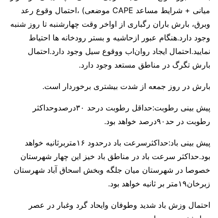
میانی + شرایط مساعد CAPE موضعی) ،احتمال وقوع رعد
وبرق، بارش باران رگباری از اواخر وقت چهارشنبه تا روز شنبه
وجود دارد.هنگام عبور ازحاشیه و بستر رودخانه ها احتیاط
نمایید.احتمال ایجاد روان‌اب ووقوع سیل وجود دارد.احتمال
بارش تگرگ در مناطق مستعد وجود دارد.
بارش در روز جمعه از شدت بیشتری برخوردار است.
پیش بینی رطوبت:حداقل رطوبت درحد ۳۰درصدوحداکثر
رطوبت در حد۹۰درصد خواهد بود.
پیش بینی باد:حداکثرسرعت باد درحدود ۱۶متربرثانیه خواهد
بود.حداکثر سرعت باد در مناطق باد خیز این چهار شهرستان
خصوصا در شهرستان میان جلگه وبخش اسحاق آباد شهرستان
زبرخان۱۹متر بر ثانیه خواهد بود.
احتمال وزش باد شدید وطوفان وایحاد گرد وغبار در عصر