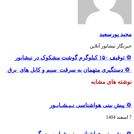
مجید پورسعید
خبرنگار نیشابور آنلاین
💢 توقیف ۱۵۰ کیلوگرم گوشت مشکوک در نیشابور
‌ 💢 دستگیری متهمان به سرقت سیم و کابل های برق
نوشته های مشابه
💢 پیش بینی هواشناسی نـیـشـابـور
7 اسفند 1404
💢 پیش بینی هواشناسی نـیـشـابـور بزرگ