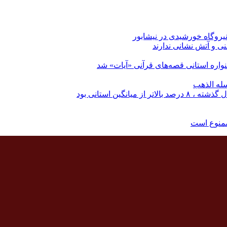
نی و آتش نشانی ندارند
اره استانی قصه‌های قرآنی «آیات» شد
له الذهب
نگین استانی بود
ممنوع است