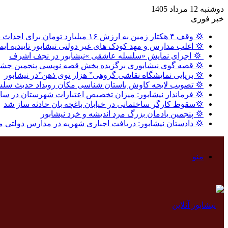
دوشنبه 12 مرداد 1405
خبر فوری
💢 وقف ۴ هکتار زمین به ارزش ۱۶ میلیارد تومان برای احداث نیروگاه خورشیدی در نیشابور
💢 اغلب مدارس و مهد کودک های غیر دولتی نیشابور تاییدیه ایم
‍ 💢 اجرای نمایش «سلسله عاشقی »نیشابور در نجف اشرف
💢 قصه گوی نیشابوری برگزیده بخش قصه نویسی پنجمین جشنو
💢 برپایی نمایشگاه نقاشی گروهی” هزار توی ذهن”در نیشابور
💢 تصویب لایحه کاوش باستان شناسی مکان رویداد حدیث سلس
💢 فرماندار نیشابور: میزان تخصیص اعتبارات شهرستان در سال گذشته ، ۸ درصد بالاتر از میا
💢سقوط کارگر ساختمانی در خیابان باغچه بان حادثه ساز شد
💢 پنجمین یادمان بزرگ مرد اندیشه و خرد نیشابور
💢 دادستان نیشابور: دریافت اجباری شهریه در مدارس دولتی 
منو