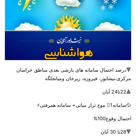
🔻درصد احتمال سامانه های بارشی بعدی مناطق خراسان
مرکزی،نیشابور، فیروزه، زبرخان ومیانجلگه
🔺22تا24 آبان‌
💦سامانه1⃣ موج تراز میانی+ سامانه همرفتی⚡️
احتمال وقوع100%
🔻28تا 30 آبان‌