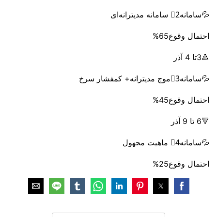
💦سامانه2⃣ سامانه مدیترانه‌ای
احتمال وقوع65%
🔺3تا 4 آذر
💦سامانه3⃣موج مدیترانه‌+ کمفشار سرخ
احتمال وقوع45%
🔻6 تا 9 آذر
💦سامانه4⃣ ماهیت مجهول
احتمال وقوع25%