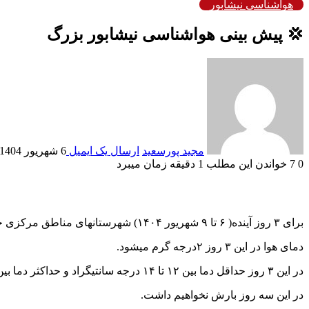
هواشناسی نیشابور
💢 پیش بینی هواشناسی نیشابور بزرگ
مجید پورسعید
ارسال یک ایمیل
6 شهریور 1404
0
7
خواندن این مطلب 1 دقیقه زمان میبرد
برای ۳ روز آینده( ۶ تا ۹ شهریور ۱۴۰۴) شهرستانهای مناطق مرکزی خراسان: نیشابور،فیروزه،زبرخان ومیان جلگه
دمای هوا در این ۳ روز ۲درجه گرم میشود.
در این ۳ روز حداقل دما بین ۱۲ تا ۱۴ درجه سانتیگراد‌ و حداکثر دما بین ۳۳ تا ۳۵ درجه سانتیگراد خواهد بود.
در این سه روز بارش نخواهیم داشت.