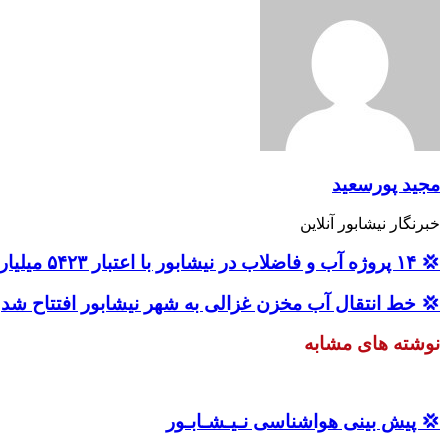
مجید پورسعید
خبرنگار نیشابور آنلاین
💢 ۱۴ پروژه آب و فاضلاب در نیشابور با اعتبار ۵۴۲۳ میلیارد ریال افتتاح و کلنگ زنی شد.
💢 خط انتقال آب مخزن غزالی به شهر نیشابور افتتاح شد
نوشته های مشابه
💢 پیش بینی هواشناسی نـیـشـابـور