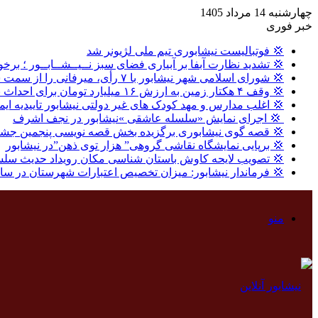
چهارشنبه 14 مرداد 1405
خبر فوری
💢 فوتبالیست نیشابوری تیم ملی لژیونر شد
💢 تشدید نظارت آبفا بر آبیاری فضای سبز نــیــشــابــور ؛ برخو
💢 شورای اسلامی شهر نیشابور با ۷ رأی، میرفانی را از سمت شهردار نیشابور عزل کرد.
💢 وقف ۴ هکتار زمین به ارزش ۱۶ میلیارد تومان برای احداث نیروگاه خورشیدی در نیشابور
💢 اغلب مدارس و مهد کودک های غیر دولتی نیشابور تاییدیه ایم
‍ 💢 اجرای نمایش «سلسله عاشقی »نیشابور در نجف اشرف
💢 قصه گوی نیشابوری برگزیده بخش قصه نویسی پنجمین جشنو
💢 برپایی نمایشگاه نقاشی گروهی” هزار توی ذهن”در نیشابور
💢 تصویب لایحه کاوش باستان شناسی مکان رویداد حدیث سلس
💢 فرماندار نیشابور: میزان تخصیص اعتبارات شهرستان در سال گذشته ، ۸ درصد بالاتر از میا
منو