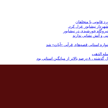
رد قانونی با متخلفان
نی و آتش نشانی ندارند
اره استانی قصه‌های قرآنی «آیات» شد
له الذهب
نگین استانی بود