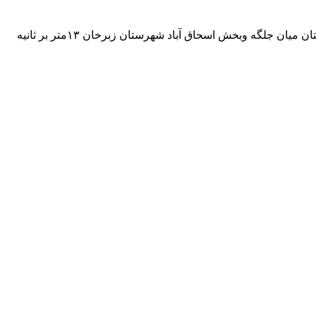
پیش بینی باد:حداکثر سرعت باد درحدود ۸ متر بر ثانیه خواهد بود.حداکثر سرعت باد در مناطق باد خیز این چهار شهرستان خصوصا در شهرستان میان جلگه وبخش اسحاق آباد شهرستان زبرخان ۱۳متر بر ثانیه