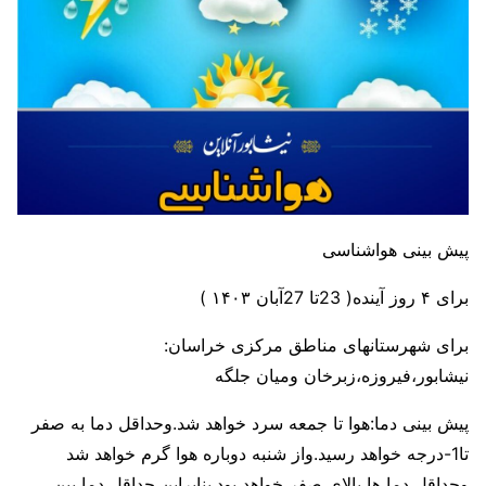
پیش بینی هواشناسی
برای ۴ روز آینده( 23تا 27آبان ۱۴۰۳ )
برای شهرستانهای مناطق مرکزی خراسان:
نیشابور،فیروزه،زبرخان ومیان جلگه
پیش بینی دما:هوا تا جمعه سرد خواهد شد.وحداقل دما به صفر
تا1-درجه خواهد رسید.واز شنبه دوباره هوا گرم خواهد شد
وحداقل دما ها بالای صفر خواهد بود.بنابراین حداقل دما بین