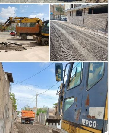
ا
ل
ی
ک
ا
ی
م
ی
ل