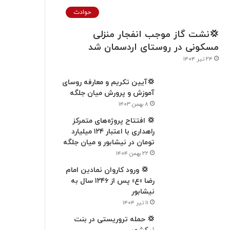
حوادث
💢نشت گاز موجب انفجار منزلی
مسکونی در روستای اردسمان شد
۲۴ تیر ۱۴۰۴
💢آیین تکریم و معارفه روسای
آموزش و پرورش میان جلگه
۸ بهمن ۱۴۰۳
💢 افتتاح پروژه‌های متمرکز
راهداری با اعتبار ۱۲۴ میلیارد
تومان در نیشابور و میان جلگه
۲۲ بهمن ۱۴۰۴
‍ ‍ ‍ ‍💢 ورود كاروان نمادين امام
رضا «ع» پس از ۱۲۴۶ سال به
نیشابور
۱۱ تیر ۱۴۰۴
💢 حمله تروریستی در بنت