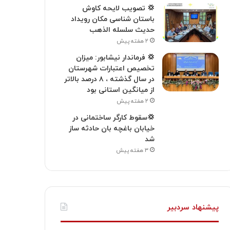
💢 تصویب لایحه کاوش
باستان شناسی مکان رویداد
حدیث سلسله الذهب
۲ هفته پیش
💢 فرماندار نیشابور: میزان
تخصیص اعتبارات شهرستان
در سال گذشته ، ۸ درصد بالاتر
از میانگین استانی بود
۲ هفته پیش
💢سقوط کارگر ساختمانی در
خیابان باغچه بان حادثه ساز
شد
۳ هفته پیش
پیشنهاد سردبیر