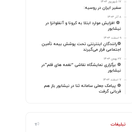
۱۷ شهریور ۱۴۰۳
ا
م
سفیر ایران در روسیه:
گ
۸ آذر ۱۴۰۳
‍ 💢 افزایش موارد ابتلا به کرونا و آنفلوانزا در
نیشابور
ر
۹ اسفند ۱۴۰۳
ا
💢رانندگان اینترنتی تحت پوشش بیمه تأمین
اجتماعی قرار می‌گیرند
م
۲۷ بهمن ۱۴۰۳
💢 برگزاری نمایشگاه نقاشی “نغمه های قلم”در
نیشابور
۷ اسفند ۱۴۰۳
‌💢 پیامک جعلی سامانه ثنا در نیشابور باز هم
قربانی گرفت
تبلیغات