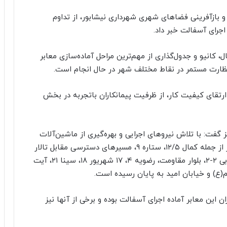
ازآفرینی فضاهای شهری شهرداری نیشابور، از تداوم
جرای آسفالت خبر داد.
ال، کانیو و جدول‌گذاری از مهم‌ترین مراحل آماده‌سازی معابر
نظارت مستمر در نقاط مختلف شهر در حال انجام است.
 ارتقای کیفیت کار، از ظرفیت پیمانکاران باتجربه در بخش
گفت: با تلاش نیروهای اجرایی و بهره‌گیری از ماشین‌آلات
تخصصی، عملیات زیرسازی و آماده‌سازی چندین معبر از جمله کمال ۱۲/۵، ستاره ۹، مسیرهای دسترسی مقابل تالار
میلاد، وصال ۳، منتظری ۱۲، امام رضا(ع) ۱۱، رسالت غربی ۲-۲، بلوار مقاومت، رضویه ۴، ۱۷ شهریور ۱۸، سینا ۲۱، آیت
 این معابر آماده اجرای آسفالت بوده و برخی از آنها نیز