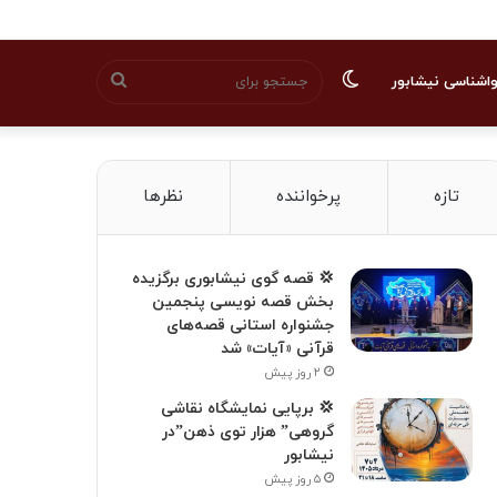
تغییر
جستجو
اشناسی نیشابور
پوسته
برای
تازه
پرخواننده
نظرها
💢 قصه گوی نیشابوری برگزیده
بخش قصه نویسی پنجمین
جشنواره استانی قصه‌های
قرآنی «آیات» شد
۲ روز پیش
💢 برپایی نمایشگاه نقاشی
گروهی” هزار توی ذهن”در
نیشابور
۵ روز پیش