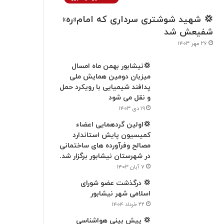
💢 شهید شوشتری سرداری که امام«ره»
شفیعش شد
۲۶ مهر ۱۴۰۳
💢نیشابور بهمن ماه امسال
میزبان دومین همایش ملی
پدافند شیمیایی با رویکرد حمل
و نقل می شود
۱۹ دی ۱۴۰۳
💢اولین گردهمایی اعضاء
کميسیون پایش استاندارد
مصالح وفرآورده های ساختمانی
در شهرستان نیشابور برگزار شد.
۷ آبان ۱۴۰۳
💢 درگذشت عضو شورای
اسلامی شهر نیشابور
۲۲ خرداد ۱۴۰۴
💢 پیش بینی هواشناسی