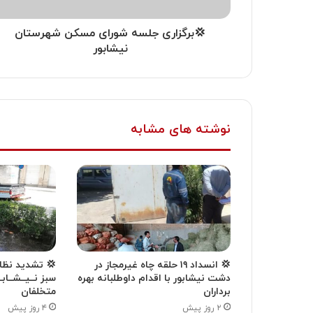
💢برگزاری جلسه شورای مسکن شهرستان
نیشابور
نوشته های مشابه
💢 انسداد ۱۹ حلقه چاه غیرمجاز در
💢 تشدید نظار
دشت نیشابور با اقدام داوطلبانه بهره
سبز نــیــشــابـ
برداران
متخلفان
۲ روز پیش
۴ روز پیش