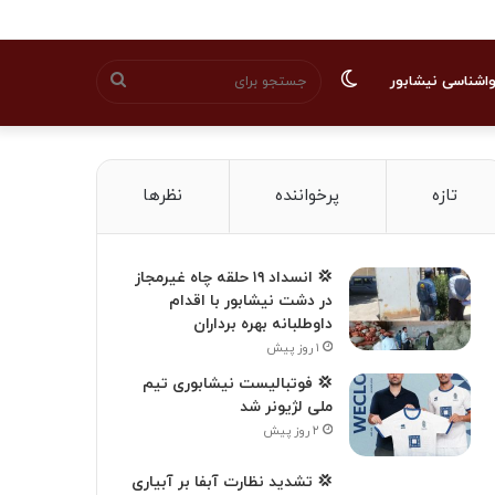
تغییر
جستجو
اشناسی نیشابور
پوسته
برای
تازه
پرخواننده
نظرها
💢 انسداد ۱۹ حلقه چاه غیرمجاز
در دشت نیشابور با اقدام
داوطلبانه بهره برداران
۱ روز پیش
💢 فوتبالیست نیشابوری تیم
ملی لژیونر شد
۲ روز پیش
💢 تشدید نظارت آبفا بر آبیاری