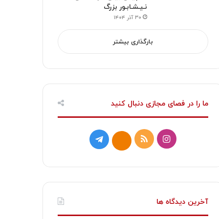
نـیـشـابـور بزرگ
۳۰ آذر ۱۴۰۴
بارگذاری بیشتر
ما را در فصای مجازی دنبال کنید
ا
خ
ت
ا
ی
و
ل
ی
ن
ر
گ
ت
س
ا
ر
ا
آخرین دیدگاه ها
ت
ک
ا