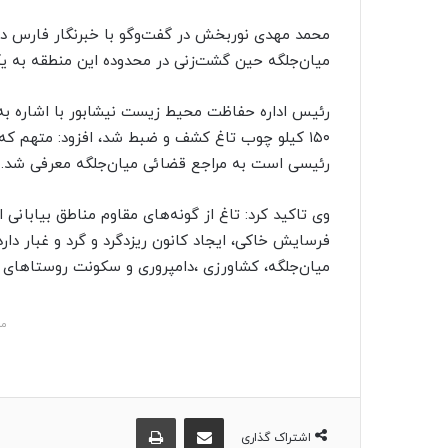
ک
محمد مهدی نوربخش در گفت‌وگو با خبرنگار فارس در 
ا
میان‌جلگه حین گشت‌زنی در محدوده این منطقه به ی
ی
م
رئیس اداره حفاظت محیط زیست نیشابور با اشاره به 
ی
۱۵۰ کیلو چوب تاغ کشف و ضبط شد، افزود: متهم ک
ل
رئیسی است به مراجع قضائی میان‌جلگه معرفی شد.
وی تاکید کرد: تاغ از گونه‌های مقاوم مناطق بیابا
فرسایش خاکی، ایجاد کانون ریزدگرد و گرد و غبار دار
میان‌جلگه، کشاورزی ،دامپروری و سکونت روستاهای
مش
اشتراک گذاری از طریق ایمیل
چاپ
اشتراک گذاری