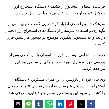
فرمانده انتظامي نيشابور از کشف ۶ دستگاه استخراج ارز
ديجيتال غيرمجاز به ارزش تقريبي ۵ ميليارد ريال خبر داد.
سرهنگ حسين احمدي اظهار کرد: در پي کسب خبري مبني بر
نگهداري و استفاده غيرمجاز از دستگاه‌هاي استخراج ارز ديجيتال
در يک واحد مسکوني پیگیری موضوع در دستور کار پلیس قرار
گرفت.
فرمانده انتظامی نیشابور افزود: ماموران پليس آگاهي پس از
بررسي خبر به منزل مورد نظر در یکی از مناطق نیشابور
مراجعه کردند.
وی بیان کرد: در بازرسي از اين منزل مسکوني ۶ دستگاه
استخراج ارز ديجيتال غيرمجاز به ارزش تقريبي ۵ ميليارد ريال
را کشف و متهم این پرونده نیز به مراجع قضايي، معرفی شد.