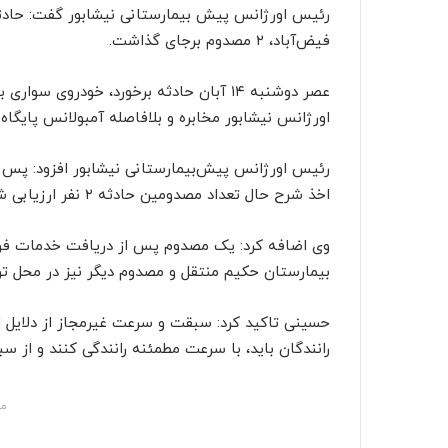
ا
رئیس اورژانس پیش بیمارستانی نیشابور گفت: حادثه 
ل
فیض‌آباد، ۲ مصدوم برجای گذاشت.
ی
ک
عصر دوشنبه ۱۴ آبان حادثه برخورد، خودروی 
ا
اورژانس نیشابور مخابره و بلافاصله آمبولانس پایگاه ۹شهری به صحنه حادثه اعزام شد.
ی
م
رئیس اورژانس پیش‌بیمارستانی نیشابور افزود: پس ا
ی
اخذ شرح حال تعداد مصدومین حادثه ۲ نفر ارزیابی شد.
ل
بیمارستان حکیم منتقل و مصدوم دیگر نیز در محل ت
حسینی تاکید کرد: سبقت و سرعت غیرمجاز از دلایل ا
رانندگان باید، با سرعت مطمئنه رانندگی کنند و از سب
مش