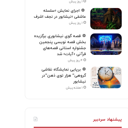
۱ روز پیش
‍ 💢 اجرای نمایش «سلسله
عاشقی »نیشابور در نجف اشرف
۱ روز پیش
💢 قصه گوی نیشابوری برگزیده
بخش قصه نویسی پنجمین
جشنواره استانی قصه‌های
قرآنی «آیات» شد
۴ روز پیش
💢 برپایی نمایشگاه نقاشی
گروهی” هزار توی ذهن”در
نیشابور
۱ هفته پیش
پیشنهاد سردبیر