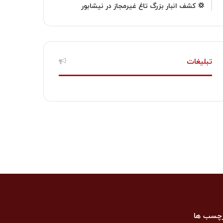
💢 كشف انبار بزرگ تاغ غیرمجاز در نیشابور
تبلیغات
چسب ها