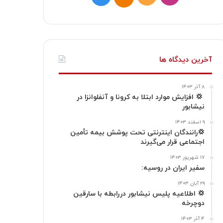
ی
و
ل
ی
ن
ر
گ
ت
س
ا
ر
ا
آخرین دیدگاه ها
ت
ک
ا
۸ آذر ۱۴۰۳
ا
م
‍ 💢 افزایش موارد ابتلا به کرونا و آنفلوانزا در
نیشابور
گ
۹ اسفند ۱۴۰۳
💢رانندگان اینترنتی تحت پوشش بیمه تأمین
ر
اجتماعی قرار می‌گیرند
ا
۱۷ شهریور ۱۴۰۳
سفیر ایران در روسیه:
م
۲۹ آبان ۱۴۰۳
💢 اطلاعیه پلیس نیشابور دررابطه با سارقین
دوچرخه
۴ آذر ۱۴۰۳