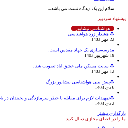
سلام این یک دیدگاه تست می باشد...
پیشنهاد سردبیر
هواشناسی نیشابور
💢 هشدار زرد هواشناسی
22 مهر 1403
مدرسه‌سازی یک جهاد مقدس است.
19 شهریور 1403
💢 سایت مسکن ملی عشق اباد تصویب شد .
12 مهر 1403
💢پیش بینی هواشناسی نیشابور بزرگ
6 دی 1403
💢تمهیدات لازم برای مقابله با خطر سرمازدگی و یخبندان در ب
2 دی 1403
بارگذاری بیشتر
ما را در فصای مجازی دنبال کنید