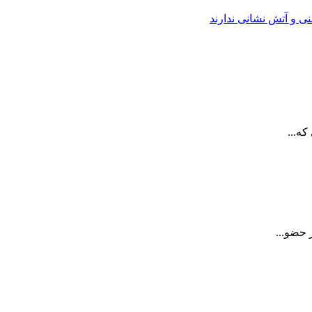
نی و آتش نشانی ندارند
ه...
 حضو...