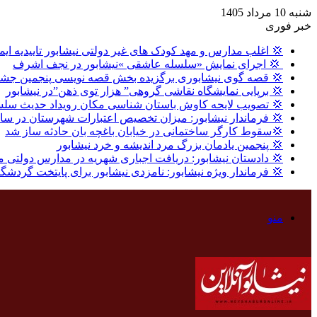
شنبه 10 مرداد 1405
خبر فوری
💢 اغلب مدارس و مهد کودک های غیر دولتی نیشابور تاییدیه ایم
‍ 💢 اجرای نمایش «سلسله عاشقی »نیشابور در نجف اشرف
💢 قصه گوی نیشابوری برگزیده بخش قصه نویسی پنجمین جشنو
💢 برپایی نمایشگاه نقاشی گروهی” هزار توی ذهن”در نیشابور
💢 تصویب لایحه کاوش باستان شناسی مکان رویداد حدیث سلس
💢 فرماندار نیشابور: میزان تخصیص اعتبارات شهرستان در سال گذشته ، ۸ درصد بالاتر از میا
💢سقوط کارگر ساختمانی در خیابان باغچه بان حادثه ساز شد
💢 پنجمین یادمان بزرگ مرد اندیشه و خرد نیشابور
💢 دادستان نیشابور: دریافت اجباری شهریه در مدارس دولتی 
💢 فرماندار ویژه نیشابور: نامزدی نیشابور برای پایتخت گردشگری اکو ۲۰۳۱ نیازمند پیوست علمی و مشارکت 
منو