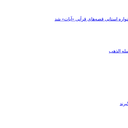
اره استانی قصه‌های قرآنی «آیات» شد
له الذهب
یرند