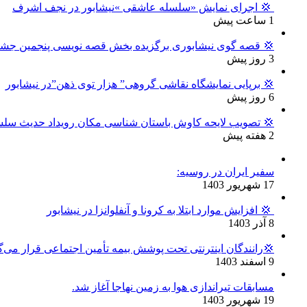
‍ 💢 اجرای نمایش «سلسله عاشقی »نیشابور در نجف اشرف
1 ساعت پیش
💢 قصه گوی نیشابوری برگزیده بخش قصه نویسی پنجمین جشنو
3 روز پیش
💢 برپایی نمایشگاه نقاشی گروهی” هزار توی ذهن”در نیشابور
6 روز پیش
💢 تصویب لایحه کاوش باستان شناسی مکان رویداد حدیث سلس
2 هفته پیش
سفیر ایران در روسیه:
17 شهریور 1403
‍ 💢 افزایش موارد ابتلا به کرونا و آنفلوانزا در نیشابور
8 آذر 1403
💢رانندگان اینترنتی تحت پوشش بیمه تأمین اجتماعی قرار می‌گ
9 اسفند 1403
مسابقات تیراندازی هوا به زمین نهاجا آغاز شد.
19 شهریور 1403