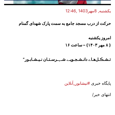
یکشنبه, 8مهر1403 ,12:46
حرکت از درب مسجد جامع به سمت پارک شهدای گمنام
امروز یکشنبه
( ۸ مهر ١۴٠٣) – ساعت ۱۶
تـشـڪـل‌هـاے دانـشـجـویـے شـہـرسـتـان نـیـشـابـور”
پایگاه خبری
#نیشابور_آنلاین
انتهای خبر/