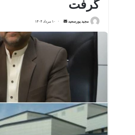
گرفت
مجید پورسعید
ا
۱۰ مرداد ۱۴۰۴
ر
س
ا
ل
ی
ک
ا
ی
م
ی
ل