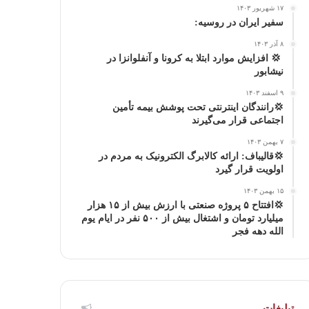
۱۷ شهریور ۱۴۰۳
ا
م
سفیر ایران در روسیه:
۸ آذر ۱۴۰۳
گ
‍ 💢 افزایش موارد ابتلا به کرونا و آنفلوانزا در
نیشابور
ر
۹ اسفند ۱۴۰۳
ا
💢رانندگان اینترنتی تحت پوشش بیمه تأمین
اجتماعی قرار می‌گیرند
م
۷ بهمن ۱۴۰۳
💢قالیباف: ارائه کالابرگ الکترونیک به مردم در
اولویت قرار گیرد
۱۵ بهمن ۱۴۰۳
💢افتتاح ۵ پروژه صنعتی با ارزش بیش از ۱۵ هزار
میلیارد تومان و اشتغال بیش از ۵۰۰ نفر در ایام یوم
الله دهه فجر
تبلیغات