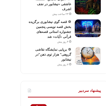
عاشقی »نیشابور در نجف
اشرف
۲۳ ساعت پیش
💢 قصه گوی نیشابوری برگزیده
بخش قصه نویسی پنجمین
جشنواره استانی قصه‌های
قرآنی «آیات» شد
۴ روز پیش
💢 برپایی نمایشگاه نقاشی
گروهی” هزار توی ذهن”در
نیشابور
۷ روز پیش
پیشنهاد سردبیر