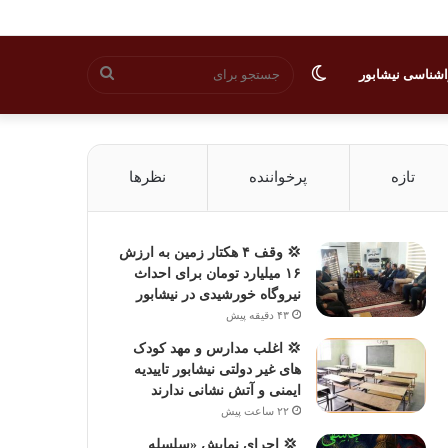
تغییر
جستجو
شناسی نیشابور
پوسته
برای
تازه
پرخواننده
نظرها
💢 وقف ۴ هکتار زمین به ارزش
۱۶ میلیارد تومان برای احداث
نیروگاه خورشیدی در نیشابور
۴۳ دقیقه پیش
💢 اغلب مدارس و مهد کودک
های غیر دولتی نیشابور تاییدیه
ایمنی و آتش نشانی ندارند
۲۲ ساعت پیش
‍ 💢 اجرای نمایش «سلسله