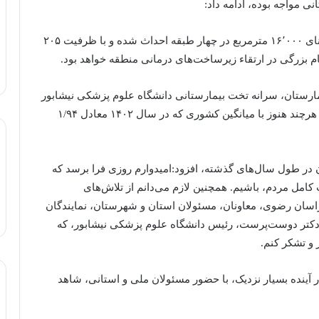
ی مواجه بوده، ادامه داد:
بیمارستان سوم در زمینی به مساحت ۹/۲ هکتار و زیربنای ۱۶٬۰۰۰ مترمربع در چهار طبقه احداث شده و با ظرفیت ۲۰۵
یمارستان، سرانه تخت بیمارستانی دانشگاه علوم پزشکی نیشابور
از ۱/۰۵ به ۱/۲۷ تخت به ازای هر هزار نفر خواهد رسید؛ هرچند هنوز با میانگین کشوری که در سال ۱۴۰۲ معادل ۱/۹۴
ن در طول سال‌های گذشته، افزود:امیدوارم روزی فرا برسد که
کامل مردم، باشیم. همچنین لازم می‌دانم از تلاش‌های
اسان رضوی، معاونان، مسئولان استان و شهرستان، نمایندگان
دکتر دوست‌پرست، رئیس دانشگاه علوم پزشکی نیشابور، که
 و تشکر کنم.
در آینده بسیار نزدیک، با حضور مسئولان ملی و استانی، شاهد