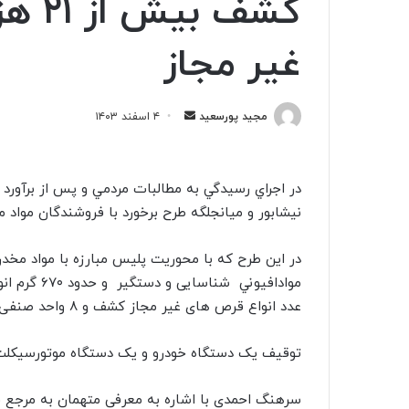
کشف 
غیر مجاز
مجید پورسعید
ا
۴ اسفند ۱۴۰۳
ر
س
ا
در اجراي رسيدگي به مطالبات مردمي و پس از برآو
ل
نیشابور و میانجلگه طرح برخورد با فروشندگان مواد م
ی
ک
ا
ی
عدد انواع قرص های غیر مجاز کشف و ۸ واحد صنفی متخلف با دستور قضایی پلمب شد.
م
ی
توقیف یک دستگاه خودرو و یک دستگاه موتورسیکلت ا
ل
سرهنگ احمدی با اشاره به معرفی متهمان به مرجع قض