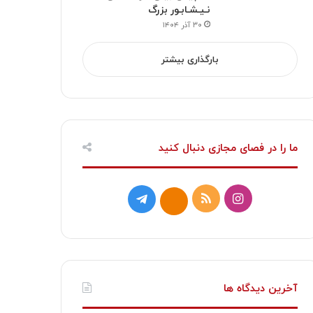
نـیـشـابـور بزرگ
۳۰ آذر ۱۴۰۴
بارگذاری بیشتر
ما را در فصای مجازی دنبال کنید
ا
خ
ت
ا
ی
و
ل
ی
ن
ر
گ
ت
س
ا
ر
ا
آخرین دیدگاه ها
ت
ک
ا