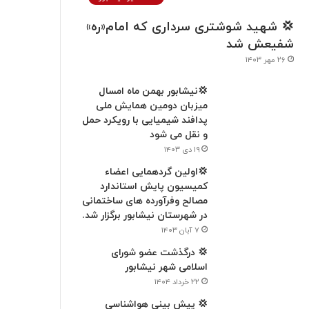
💢 شهید شوشتری سرداری که امام«ره»
شفیعش شد
۲۶ مهر ۱۴۰۳
💢نیشابور بهمن ماه امسال
میزبان دومین همایش ملی
پدافند شیمیایی با رویکرد حمل
و نقل می شود
۱۹ دی ۱۴۰۳
💢اولین گردهمایی اعضاء
کميسیون پایش استاندارد
مصالح وفرآورده های ساختمانی
در شهرستان نیشابور برگزار شد.
۷ آبان ۱۴۰۳
💢 درگذشت عضو شورای
اسلامی شهر نیشابور
۲۲ خرداد ۱۴۰۴
💢 پیش بینی هواشناسی