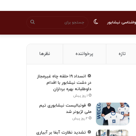
تغییر
جستجو
اشناسی نیشابور
پوسته
برای
تازه
پرخواننده
نظرها
💢 انسداد ۱۹ حلقه چاه غیرمجاز
در دشت نیشابور با اقدام
داوطلبانه بهره برداران
۱ روز پیش
💢 فوتبالیست نیشابوری تیم
ملی لژیونر شد
۲ روز پیش
💢 تشدید نظارت آبفا بر آبیاری