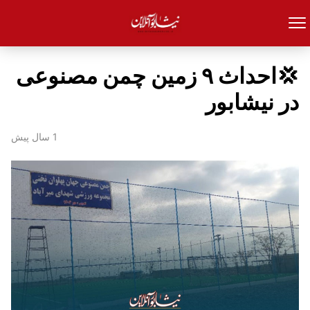
💢احداث ۹ زمین‌ چمن مصنوعی
در نیشابور
1 سال پیش