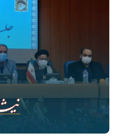
ا
ل
ی
ک
ا
ی
م
ی
ل