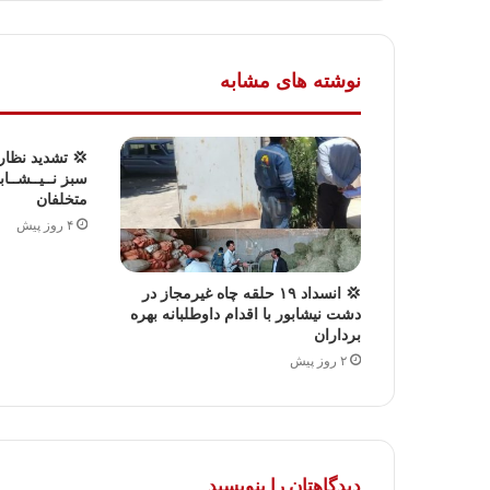
نوشته های مشابه
💢 تشدید نظار
سبز نــیــشــاب
متخلفان
۴ روز پیش
💢 انسداد ۱۹ حلقه چاه غیرمجاز در
دشت نیشابور با اقدام داوطلبانه بهره
برداران
۲ روز پیش
دیدگاهتان را بنویسید