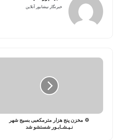
خبرنگار نیشابور آنلاین
💢 مخزن پنج هزار مترمکعبی بسیج شهر
نـیـشـابـور شستشو شد