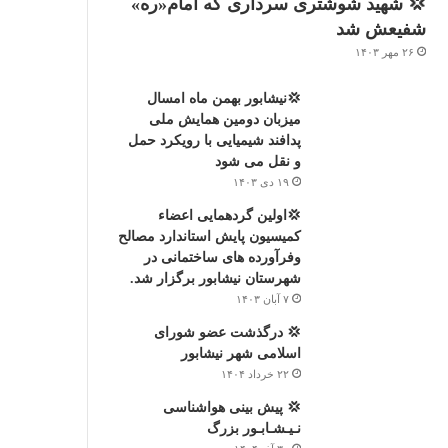
💢 شهید شوشتری سرداری که امام«ره»
شفیعش شد
۲۶ مهر ۱۴۰۳
💢نیشابور بهمن ماه امسال
میزبان دومین همایش ملی
پدافند شیمیایی با رویکرد حمل
و نقل می شود
۱۹ دی ۱۴۰۳
💢اولین گردهمایی اعضاء
کميسیون پایش استاندارد مصالح
وفرآورده های ساختمانی در
شهرستان نیشابور برگزار شد.
۷ آبان ۱۴۰۳
💢 درگذشت عضو شورای
اسلامی شهر نیشابور
۲۲ خرداد ۱۴۰۴
💢 پیش بینی هواشناسی
نـیـشـابـور بزرگ