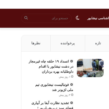
تغییر
جستجو
شناسی نیشابور
پوسته
برای
تازه
پرخواننده
نظرها
💢 انسداد ۱۹ حلقه چاه غیرمجاز
در دشت نیشابور با اقدام
داوطلبانه بهره برداران
۱ روز پیش
💢 فوتبالیست نیشابوری تیم
ملی لژیونر شد
۲ روز پیش
💢 تشدید نظارت آبفا بر آبیاری
فضای سبز نــیــشــابــور ؛