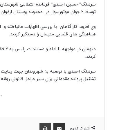
ا
سرهنگ” حسین احمدی” فرمانده انتظامی شهرستان نیش
ل
توسط ۲ جوان موتورسوار در محدوده بوستان ارغوان پي گيري موضوع در دستور کار پلیس آگاهی قرار گرفت.
ی
ک
وي افزود: کاراگاهان با بررسي اظهارات مالباخته و
ا
هماهنگی های قضایی متهمان را دستگیر کردند.
ی
م
متهما
ی
کردند.
ل
سرهنگ احمدی با توصیه به شهروندان جهت رعایت ت
تشکيل پرونده مقدماتي براي سير مراحل قانوني روانه 
مش
اشتراک گذاری از طریق ایمیل
چاپ
اشتراک گذاری