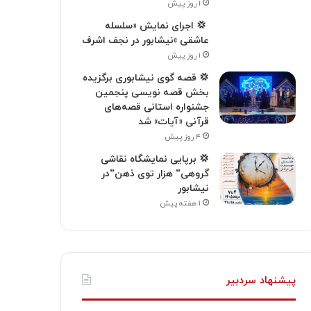
۱ روز پیش
‍ 💢 اجرای نمایش «سلسله
عاشقی »نیشابور در نجف اشرف
۱ روز پیش
💢 قصه گوی نیشابوری برگزیده
بخش قصه نویسی پنجمین
جشنواره استانی قصه‌های
قرآنی «آیات» شد
۴ روز پیش
💢 برپایی نمایشگاه نقاشی
گروهی” هزار توی ذهن”در
نیشابور
۱ هفته پیش
پیشنهاد سردبیر