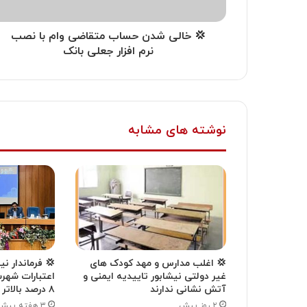
💢 خالی شدن حساب متقاضی وام با نصب
نرم افزار جعلی بانک
نوشته های مشابه
💢 اغلب مدارس و مهد کودک های
💢 فرماندار ن
غیر دولتی نیشابور تاییدیه ایمنی و
اعتبارات شهر
آتش نشانی ندارند
۸ درصد بالاتر از میانگین استانی بود
۲ روز پیش
۳ هفته پیش