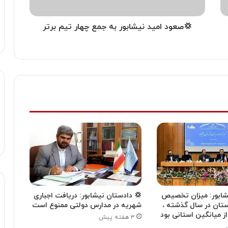
💢صعود امید نیشابور به جمع چهار تیم برتر
یشابور: میزان تخصیص
💢 دادستان نیشابور: دریافت اجباری
ستان در سال گذشته ،
شهریه در مدارس دولتی ممنوع است
۳ هفته پیش