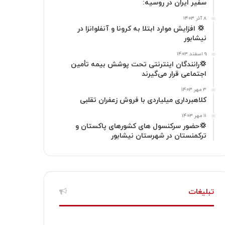
ا
م
سفیر ایران در روسیه:
گ
۸ آذر ۱۴۰۳
‍ 💢 افزایش موارد ابتلا به کرونا و آنفلوانزا در
نیشابور
ر
۹ اسفند ۱۴۰۳
ا
💢رانندگان اینترنتی تحت پوشش بیمه تأمین
اجتماعی قرار می‌گیرند
م
۳ مهر ۱۴۰۳
کلاهبرداری میلیاردی با فروش زعفران تقلبی
۱۱ مهر ۱۴۰۳
💢حضور سرکنسول های کشورهای پاکستان و
ترکمنستان در شهرستان نیشابور
تبلیغات