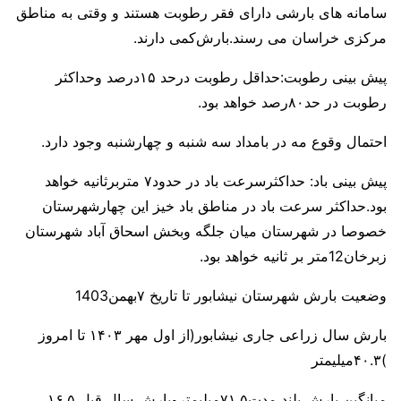
سامانه های بارشی دارای فقر رطوبت هستند و وقتی به مناطق
مرکزی خراسان می رسند.بارش‌کمی دارند.
پیش بینی رطوبت:حداقل رطوبت درحد ۱۵درصد وحداکثر
رطوبت در حد۸۰رصد خواهد بود.
احتمال وقوع مه در بامداد سه شنبه و چهارشنبه وجود دارد.
پیش بینی باد: حداکثرسرعت باد در حدود۷ متربرثانیه خواهد
بود.حداکثر سرعت باد در مناطق باد خیز این چهارشهرستان
خصوصا در شهرستان میان جلگه وبخش اسحاق آباد شهرستان
زبرخان12متر بر ثانیه خواهد بود.
وضعیت بارش شهرستان نیشابور تا تاریخ ۷بهمن1403
بارش سال زراعی جاری نیشابور(از اول مهر ۱۴۰۳ تا امروز
)۴۰.۳میلیمتر
میانگین بارش بلند مدت۷۱.۵میلیمتروبارش سال قبل ۱۶.۵