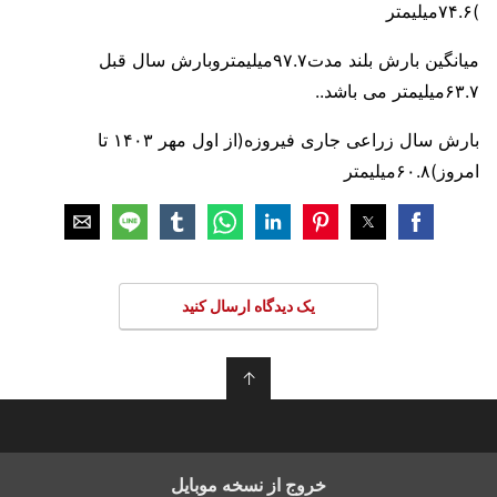
)۷۴.۶میلیمتر
میانگین بارش بلند مدت۹۷.۷میلیمتروبارش سال قبل
۶۳.۷میلیمتر می باشد..
بارش سال زراعی جاری فیروزه(از اول مهر ۱۴۰۳ تا
امروز)۶۰.۸میلیمتر
یک دیدگاه ارسال کنید
↑
خروج از نسخه موبایل