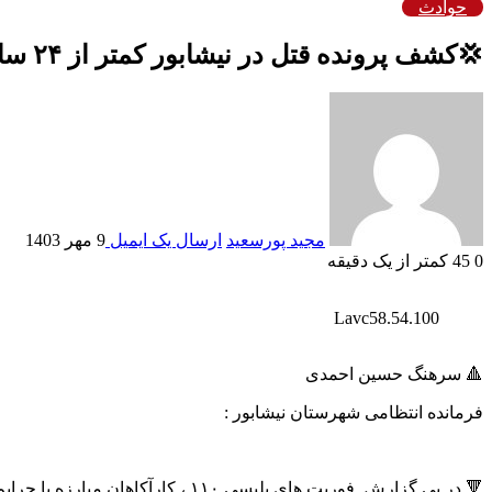
حوادث
💢کشف پرونده قتل در نیشابور کمتر از ۲۴ ساعت
مجید پورسعید
ارسال یک ایمیل
9 مهر 1403
0
45
کمتر از یک دقیقه
Lavc58.54.100
🔺 سرهنگ حسین احمدی
فرمانده انتظامی شهرستان نیشابور :
🔻 در پی گزارش فوریت های پلیسی ۱۱۰ ، کارآکاهان مبارزه با جرایم جنایی پلیس آگاهی جسد زنی میان سال در حاشیه یکی ازروستاهای شهر ستان میانجلگه کشف کردند.