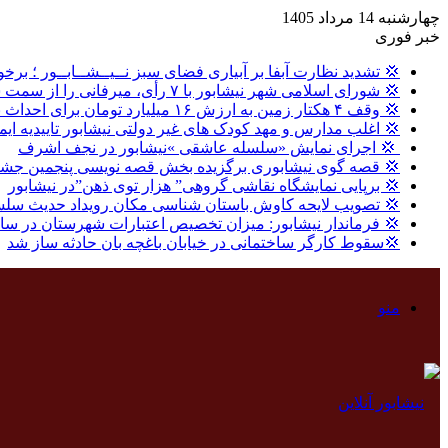
چهارشنبه 14 مرداد 1405
خبر فوری
💢 تشدید نظارت آبفا بر آبیاری فضای سبز نــیــشــابــور ؛ برخو
💢 شورای اسلامی شهر نیشابور با ۷ رأی، میرفانی را از سمت شهردار نیشابور عزل کرد.
💢 وقف ۴ هکتار زمین به ارزش ۱۶ میلیارد تومان برای احداث نیروگاه خورشیدی در نیشابور
💢 اغلب مدارس و مهد کودک های غیر دولتی نیشابور تاییدیه ایم
‍ 💢 اجرای نمایش «سلسله عاشقی »نیشابور در نجف اشرف
💢 قصه گوی نیشابوری برگزیده بخش قصه نویسی پنجمین جشنو
💢 برپایی نمایشگاه نقاشی گروهی” هزار توی ذهن”در نیشابور
💢 تصویب لایحه کاوش باستان شناسی مکان رویداد حدیث سلس
💢 فرماندار نیشابور: میزان تخصیص اعتبارات شهرستان در سال گذشته ، ۸ درصد بالاتر از میا
💢سقوط کارگر ساختمانی در خیابان باغچه بان حادثه ساز شد
منو