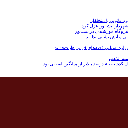
رد قانونی با متخلفان
نی و آتش نشانی ندارند
اره استانی قصه‌های قرآنی «آیات» شد
له الذهب
نگین استانی بود