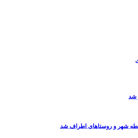

💢س
💢 گرمای هوا و بی احتیاطی م