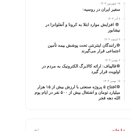
۱۷ شهریور ۱۴۰۳
ا
م
سفیر ایران در روسیه:
۸ آذر ۱۴۰۳
گ
‍ 💢 افزایش موارد ابتلا به کرونا و آنفلوانزا در
نیشابور
ر
۹ اسفند ۱۴۰۳
ا
💢رانندگان اینترنتی تحت پوشش بیمه تأمین
اجتماعی قرار می‌گیرند
م
۷ بهمن ۱۴۰۳
💢قالیباف: ارائه کالابرگ الکترونیک به مردم در
اولویت قرار گیرد
۱۵ بهمن ۱۴۰۳
💢افتتاح ۵ پروژه صنعتی با ارزش بیش از ۱۵ هزار
میلیارد تومان و اشتغال بیش از ۵۰۰ نفر در ایام یوم
الله دهه فجر
تبلیغات