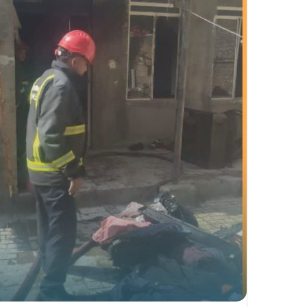
ا
ل
ی
ک
ا
ی
م
ی
ل