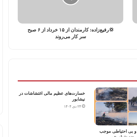
💢رفیع‌زاده: کارمندان از ۱۵ خرداد از ۶ صبح
سر کار می‌روند
خسارت‌های عظیم مالی اغتشاشات در
نیشابور
۲۴ دی ۱۴۰۴
 و بی احتیاطی موجب