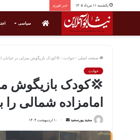
یکشنبه ۱۱ مرداد ۱۴۰۵
خبر فوری
خانه
سیاسی
اجت
صفحه اصلی
/
حوادث
/
💢کودک بازیگوش منزلی در خیابان ا
حوادث
💢کودک بازیگوش منز
امامزاده شمالی را 
مجید پورسعید
ا
۱۰ اردیبهشت ۱۴۰۴
ر
س