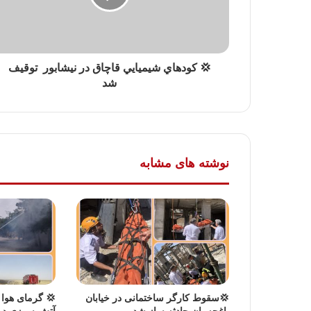
💢 کودهاي شيميايي قاچاق در نیشابور توقيف
شد
نوشته های مشابه
💢سقوط کارگر ساختمانی در خیابان
💢 گرمای هوا