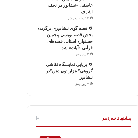
عاشقی »نیشابور در نجف
اشرف
۲۳ ساعت پیش
💢 قصه گوی نیشابوری برگزیده
بخش قصه نویسی پنجمین
جشنواره استانی قصه‌های
قرآنی «آیات» شد
۴ روز پیش
💢 برپایی نمایشگاه نقاشی
گروهی” هزار توی ذهن”در
نیشابور
۷ روز پیش
پیشنهاد سردبیر