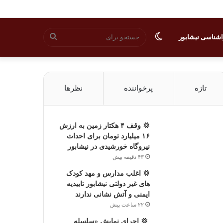
تغییر
جستجو
شناسی نیشابور
پوسته
برای
تازه
پرخواننده
نظرها
💢 وقف ۴ هکتار زمین به ارزش
۱۶ میلیارد تومان برای احداث
نیروگاه خورشیدی در نیشابور
۴۳ دقیقه پیش
💢 اغلب مدارس و مهد کودک
های غیر دولتی نیشابور تاییدیه
ایمنی و آتش نشانی ندارند
۲۲ ساعت پیش
‍ 💢 اجرای نمایش «سلسله