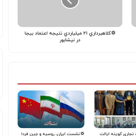
💢كلاهبرداري ۲۱ ميلياردي نتيجه اعتماد بیجا
در نیشابور
تجاری کویته ایالت
💢نشست ایران، روسیه و چین فردا