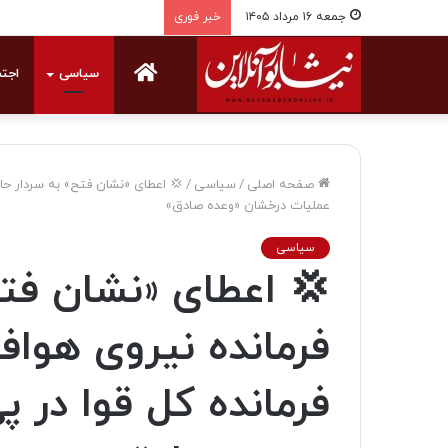
جمعه ۱۶ مرداد ۱۴۰۵
خبر فوری
خانه
سیاسی
اجت
صفحه اصلی
/
سیاسی
/
💢 اعطای «نشان فتح» به سردار حاج
عملیات درخشان «وعده صادق»
سیاسی
💢 اعطای «نشان فتح»
فرمانده نیروی هوا
فرمانده کل قوا در 