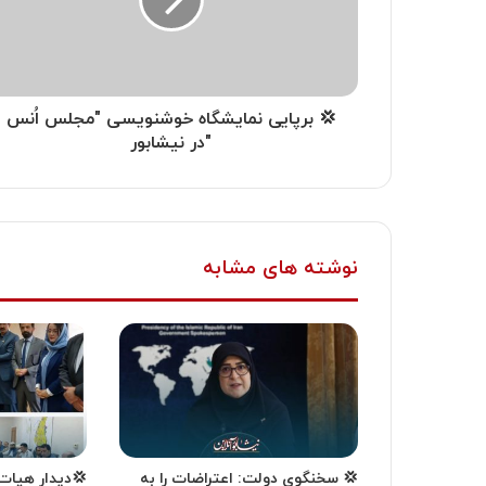
💢 برپایی نمایشگاه خوشنویسی "مجلس اُنس
"در نیشابور
نوشته های مشابه
💢 سخنگوی دولت: اعتراضات را به
💢دیدار هیات 