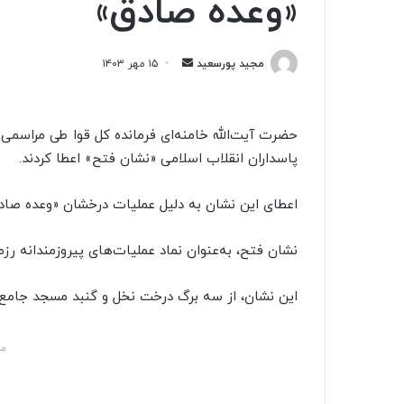
«وعده صادق»
مجید پورسعید
ا
۱۵ مهر ۱۴۰۳
ر
س
ا
حضرت آیت‌الله خامنه‌ای فرمانده کل قوا طی مراسمی به
ل
پاسداران انقلاب اسلامی «نشان فتح» اعطا کردند.
ی
ک
اعطای این نشان به دلیل عملیات درخشان «وعده صاد
ا
ی
نشان فتح، به‌عنوان نماد عملیات‌های پیروزمندانه ر
م
ی
این نشان، از سه برگ درخت نخل و گنبد مسجد جامع
ل
مش