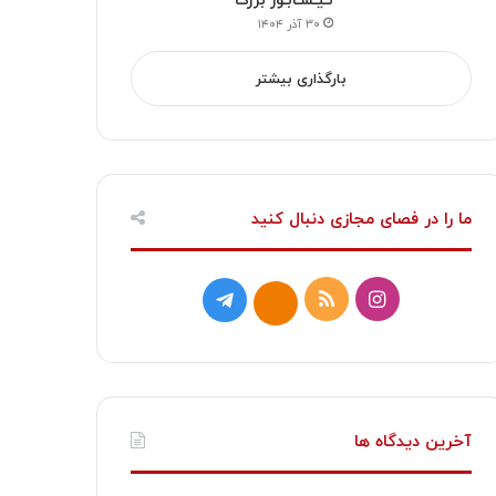
نـیـشـابـور بزرگ
۳۰ آذر ۱۴۰۴
بارگذاری بیشتر
ما را در فصای مجازی دنبال کنید
ا
خ
ت
ا
ی
و
ل
ی
ن
ر
گ
ت
س
ا
ر
ا
آخرین دیدگاه ها
ت
ک
ا