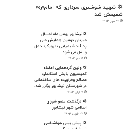
💢 شهید شوشتری سرداری که امام«ره»
شفیعش شد
۲۶ مهر ۱۴۰۳
💢نیشابور بهمن ماه امسال
میزبان دومین همایش ملی
پدافند شیمیایی با رویکرد حمل
و نقل می شود
۱۹ دی ۱۴۰۳
💢اولین گردهمایی اعضاء
کميسیون پایش استاندارد
مصالح وفرآورده های ساختمانی
در شهرستان نیشابور برگزار شد.
۷ آبان ۱۴۰۳
💢 درگذشت عضو شورای
اسلامی شهر نیشابور
۲۲ خرداد ۱۴۰۴
💢 پیش بینی هواشناسی