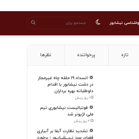
تغییر
جستجو
اشناسی نیشابور
پوسته
برای
تازه
پرخواننده
نظرها
💢 انسداد ۱۹ حلقه چاه غیرمجاز
در دشت نیشابور با اقدام
داوطلبانه بهره برداران
۱ روز پیش
💢 فوتبالیست نیشابوری تیم
ملی لژیونر شد
۲ روز پیش
💢 تشدید نظارت آبفا بر آبیاری
فضای سبز نــیــشــابــور ؛ برخورد