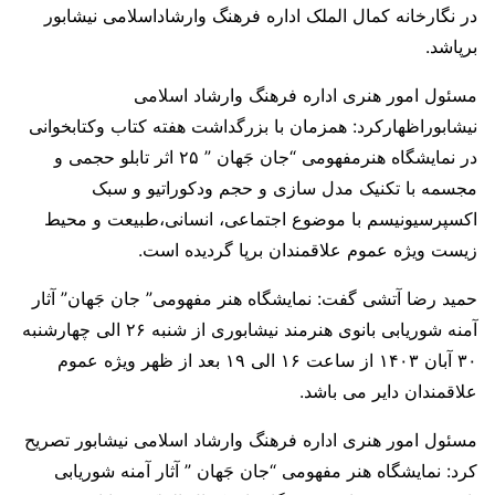
در نگارخانه کمال الملک اداره فرهنگ وارشاداسلامی نیشابور
برپاشد.
مسئول امور هنری اداره فرهنگ وارشاد اسلامی
نیشابوراظهارکرد: همزمان با بزرگداشت هفته کتاب وکتابخوانی
در نمایشگاه هنرمفهومی “جان جَهان ” ۲۵ اثر تابلو حجمی و
مجسمه با تکنیک مدل سازی و حجم ودکوراتیو و سبک
اکسپرسیونیسم با موضوع اجتماعی، انسانی،طبیعت و محیط
زیست ویژه عموم علاقمندان برپا گردیده است.
حمید رضا آتشی گفت: نمایشگاه هنر مفهومی” جان جَهان” آثار
آمنه شوریابی بانوی هنرمند نیشابوری از شنبه ۲۶ الی چهارشنبه
۳۰ آبان ۱۴۰۳ از ساعت ۱۶ الی ۱۹ بعد از ظهر ویژه عموم
علاقمندان دایر می باشد.
مسئول امور هنری اداره فرهنگ وارشاد اسلامی نیشابور تصریح
کرد: نمایشگاه هنر مفهومی “جان جَهان ” آثار آمنه شوریابی