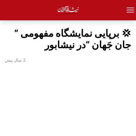
💢 برپایی نمایشگاه مفهومی ”
جان جَهان “در نیشابور
2 سال پیش