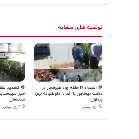
نوشته های مشابه
💢 انسداد ۱۹ حلقه چاه غیرمجاز در
💢 تشدید نظار
دشت نیشابور با اقدام داوطلبانه بهره
سبز نــیــشــابـ
برداران
متخلفان
۱ روز پیش
۳ روز پیش