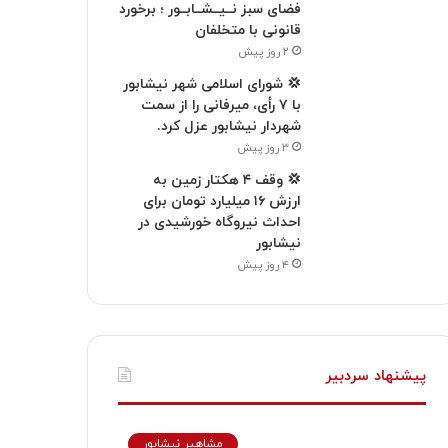
فضای سبز نــیــشــابــور ؛ برخورد
قانونی با متخلفان
۲ روز پیش
💢 شورای اسلامی شهر نیشابور
با ۷ رأی، میرفانی را از سمت
شهردار نیشابور عزل کرد.
۳ روز پیش
💢 وقف ۴ هکتار زمین به
ارزش ۱۶ میلیارد تومان برای
احداث نیروگاه خورشیدی در
نیشابور
۴ روز پیش
پیشنهاد سردبیر
مشاهیر نیشابور