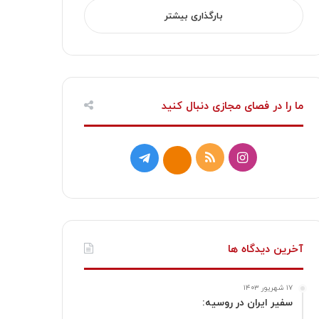
بارگذاری بیشتر
ما را در فصای مجازی دنبال کنید
ا
خ
ت
ا
ی
و
ل
ی
ن
ر
گ
ت
س
ا
ر
ا
آخرین دیدگاه ها
ت
ک
ا
۱۷ شهریور ۱۴۰۳
ا
م
سفیر ایران در روسیه: