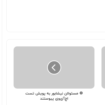
💢 مسئولان نیشابور به پویش تست
اچ‌آی‌وی پیوستند