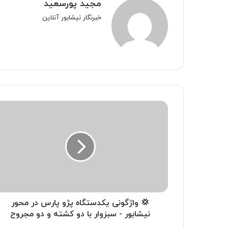
مجید پورسعید
خبرنگار نیشابور آنلاین
💢 واژگونی یکدستگاه پژو پارس در محور
نیشابور - سبزوار با دو کشته و دو مجروح