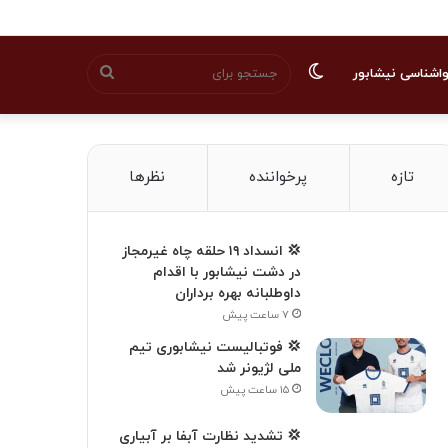
تغییر
جستجو
اشناسی نیشابور
پوسته
برای
تازه
پرخواننده
نظرها
💢 انسداد ۱۹ حلقه چاه غیرمجاز
در دشت نیشابور با اقدام
داوطلبانه بهره برداران
۷ ساعت پیش
💢 فوتبالیست نیشابوری تیم
ملی لژیونر شد
۱۵ ساعت پیش
💢 تشدید نظارت آبفا بر آبیاری