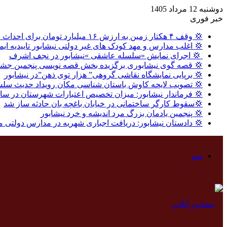
دوشنبه 12 مرداد 1405
خبر فوری
💢 وقف ۴ هکتار زمین به ارزش ۱۶ میلیارد تومان برای احداث نیروگاه خورشیدی در نیشابور
💢 اغلب مدارس و مهد کودک های غیر دولتی نیشابور تاییدیه ایم
‍ 💢 اجرای نمایش «سلسله عاشقی »نیشابور در نجف اشرف
💢 قصه گوی نیشابوری برگزیده بخش قصه نویسی پنجمین جشنو
💢 برپایی نمایشگاه نقاشی گروهی” هزار توی ذهن”در نیشابور
💢 تصویب لایحه کاوش باستان شناسی مکان رویداد حدیث سلس
💢 فرماندار نیشابور: میزان تخصیص اعتبارات شهرستان در سال گذشته ، ۸ درصد بالاتر از میا
💢سقوط کارگر ساختمانی در خیابان باغچه بان حادثه ساز شد
💢 پنجمین یادمان بزرگ مرد اندیشه و خرد نیشابور
💢 دادستان نیشابور: دریافت اجباری شهریه در مدارس دولتی 
منو