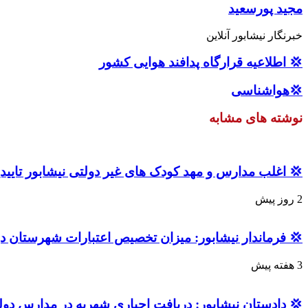
مجید پورسعید
خبرنگار نیشابور آنلاین
💢 اطلاعیه قرارگاه پدافند هوایی کشور
💢هواشناسی
نوشته های مشابه
💢 اغلب مدارس و مهد کودک های غیر دولتی نیشابور تاییدی
2 روز پیش
💢 فرماندار نیشابور: میزان تخصیص اعتبارات شهرستان در سال گذشته ، ۸ درصد بالاتر 
3 هفته پیش
💢 دادستان نیشابور: دریافت اجباری شهریه در مدارس دو