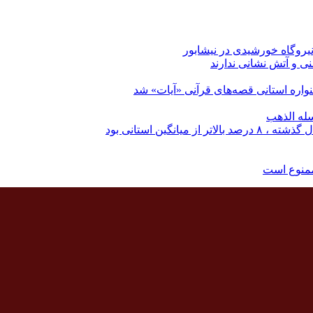
نی و آتش نشانی ندارند
اره استانی قصه‌های قرآنی «آیات» شد
له الذهب
نگین استانی بود
ممنوع است