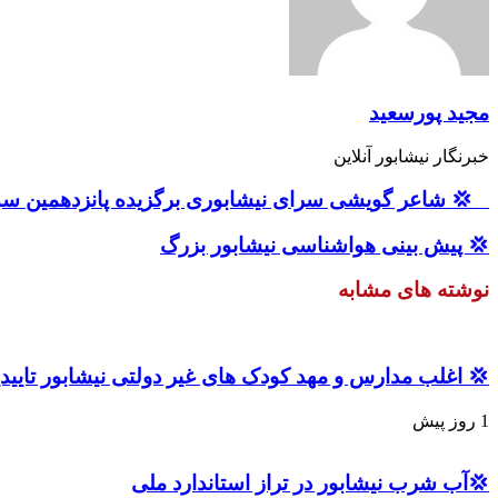
مجید پورسعید
خبرنگار نیشابور آنلاین
‍ ‍ ‍ 💢 شاعر گویشی سرای نیشابوری برگزیده پانزدهمین 
💢 پیش بینی هواشناسی نیشابور بزرگ
نوشته های مشابه
💢 اغلب مدارس و مهد کودک های غیر دولتی نیشابور تاییدی
1 روز پیش
💢آب شرب نیشابور در تراز استاندارد ملی