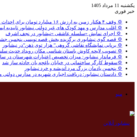
یکشنبه 11 مرداد 1405
خبر فوری
💢 وقف ۴ هکتار زمین به ارزش ۱۶ میلیارد تومان برای احداث نیروگاه خورشیدی در نیشابور
💢 اغلب مدارس و مهد کودک های غیر دولتی نیشابور تاییدیه ایم
‍ 💢 اجرای نمایش «سلسله عاشقی »نیشابور در نجف اشرف
💢 قصه گوی نیشابوری برگزیده بخش قصه نویسی پنجمین جشنو
💢 برپایی نمایشگاه نقاشی گروهی” هزار توی ذهن”در نیشابور
💢 تصویب لایحه کاوش باستان شناسی مکان رویداد حدیث سلس
💢 فرماندار نیشابور: میزان تخصیص اعتبارات شهرستان در سال گذشته ، ۸ درصد بالاتر از میا
💢سقوط کارگر ساختمانی در خیابان باغچه بان حادثه ساز شد
💢 پنجمین یادمان بزرگ مرد اندیشه و خرد نیشابور
💢 دادستان نیشابور: دریافت اجباری شهریه در مدارس دولتی 
منو