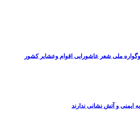
سوگواره ملی شعر عاشورایی اقوام وعشایر کشور
ه ایمنی و آتش نشانی ندارند