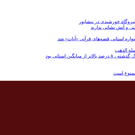
نی و آتش نشانی ندارند
اره استانی قصه‌های قرآنی «آیات» شد
له الذهب
نگین استانی بود
ممنوع است