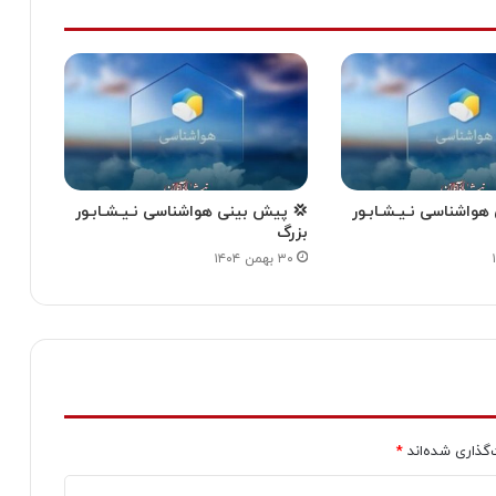
واشناسی نـیـشـابـور
💢 پیش بینی هواشناسی نـیـشـابـور
بزرگ
۳۰ بهمن ۱۴۰۴
‌گذاری شده‌اند
*