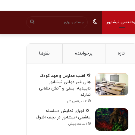
تغییر
جستجو
اشناسی نیشابور
پوسته
برای
تازه
پرخواننده
نظرها
💢 اغلب مدارس و مهد کودک
های غیر دولتی نیشابور
تاییدیه ایمنی و آتش نشانی
ندارند
۴ دقیقه پیش
‍ 💢 اجرای نمایش «سلسله
عاشقی »نیشابور در نجف اشرف
۱ ساعت پیش