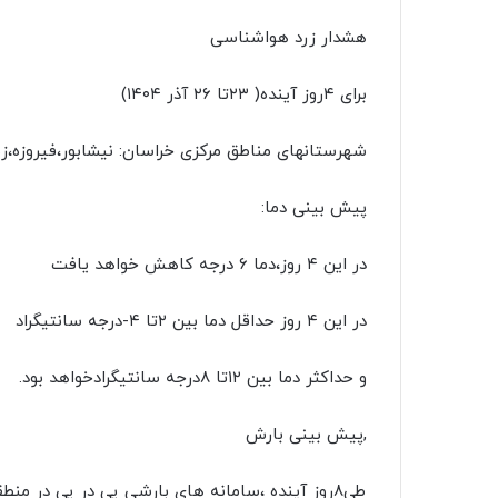
هشدار زرد هواشناسی
برای ۴روز آینده( ۲۳تا ۲۶ آذر ۱۴۰۴)
شهرستانهای مناطق مرکزی خراسان: نیشابور،فیروزه،ز
پیش بینی دما:
در این ۴ روز،دما ۶ درجه کاهش خواهد یافت
در این ۴ روز حداقل دما بین ۲تا ۴-درجه سانتیگراد
و حداکثر دما بین ۱۲تا ۸درجه سانتیگرادخواهد بود.
,پیش بینی بارش
طی۸روز آینده ،سامانه های بارشی پی در پی در منطقه ظاهر خواهند شد.