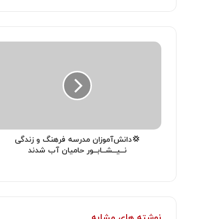
💢دانش‌آموزان مدرسه فرهنگ و زندگی
نــیــشــابــور حامیان آب شدند
نوشته های مشابه