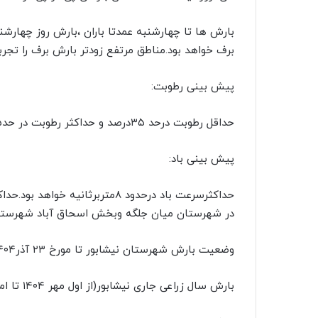
بارش ها تا چهارشنبه عمدتا باران ،بارش روز چهارش
برف خواهد بود.مناطق مرتفع زودتر بارش برف را تجرب
پیش بینی رطوبت:
حداقل رطوبت درحد ۳۵درصد و حداکثر رطوبت در حد۹۵ درصد خواهد بود.
پیش بینی باد:
حداکثرسرعت باد درحدود ۸متربرثا
در شهرستان میان جلگه وبخش اسحاق آباد شهرستان زبرخان ۱۲ متر بر ثان
وضعیت بارش شهرستان نیشابور تا مورخ ۲۳ آذر۴۰۴
بارش سال زراعی جاری نیشابور(از اول مهر ۱۴۰۴ تا امروز )