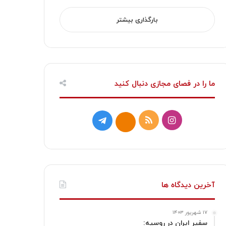
بارگذاری بیشتر
ما را در فصای مجازی دنبال کنید
ا
خ
ت
ا
ی
و
ل
ی
ن
ر
گ
ت
س
ا
ر
ا
آخرین دیدگاه ها
ت
ک
ا
۱۷ شهریور ۱۴۰۳
ا
م
سفیر ایران در روسیه: