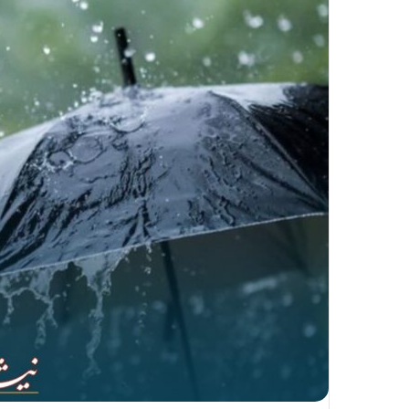
ا
ل
ی
ک
ا
ی
م
ی
ل