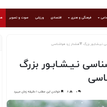
ماعی
فرهنگی و هنری
اقتصادی
ورزشی
صوت و تصویر
هو
 نـیـشـابـور بزرگ 🔻هشدار زرد هواشناسی
سی نـیـشـابـور بزرگ
اسی
۰
۸
خواندن این مطلب ۱ دقیقه زمان میبرد