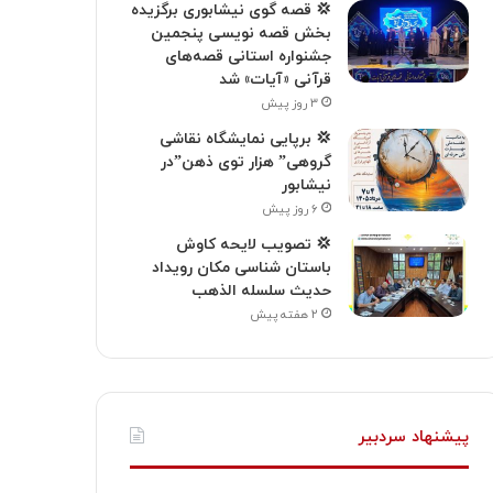
💢 قصه گوی نیشابوری برگزیده
بخش قصه نویسی پنجمین
جشنواره استانی قصه‌های
قرآنی «آیات» شد
۳ روز پیش
💢 برپایی نمایشگاه نقاشی
گروهی” هزار توی ذهن”در
نیشابور
۶ روز پیش
💢 تصویب لایحه کاوش
باستان شناسی مکان رویداد
حدیث سلسله الذهب
۲ هفته پیش
پیشنهاد سردبیر