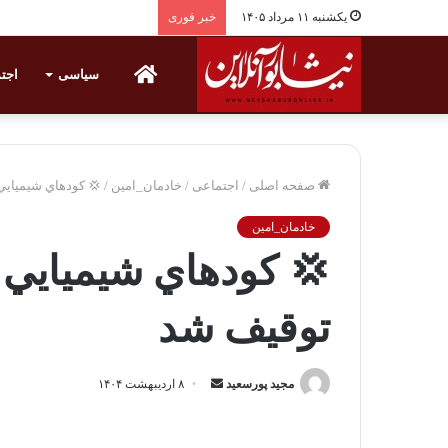
یکشنبه ۱۱ مرداد ۱۴۰۵
خبر فوری
خانه
سیاسی
اجت
صفحه اصلی
/
اجتماعی
/
خادمان_امین
/
💢 کودهاي شيميايي
خادمان_امین
💢 کودهاي شيميايي 
توقيف شد
مجید پورسعید
ا
۸ اردیبهشت ۱۴۰۴
ر
س