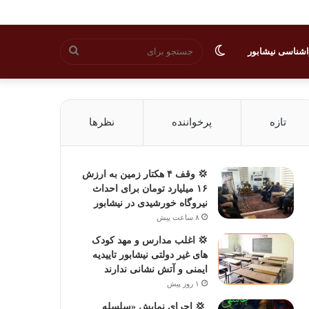
تغییر
جستجو
شناسی نیشابور
پوسته
برای
تازه
پرخواننده
نظرها
💢 وقف ۴ هکتار زمین به ارزش
۱۶ میلیارد تومان برای احداث
نیروگاه خورشیدی در نیشابور
۸ ساعت پیش
💢 اغلب مدارس و مهد کودک
های غیر دولتی نیشابور تاییدیه
ایمنی و آتش نشانی ندارند
۱ روز پیش
‍ 💢 اجرای نمایش «سلسله