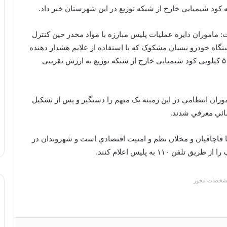
ماموران دایره عملیات پلیس مبارزه با مواد مخدر حین کنترل
گاه خودرو نیسان مشکوک که با استفاده از علایم هشدار دهنده
خودرو متوقف و در بازرسی از خودرو تعداد ۴۲ کیسه ۵۰ کیلویی کود شیمیایی خارج از شبکه توزیع به ارزش تقریبی
ران انتظامي در اين زمينه يک متهم را دستگير و پس از تشکيل
ائي معرفي شدند.
ا قاچاقيان و مخلان نظم و امنيت اقتصادي است و شهروندان در
۱۱ به پليس اعلام کنند.
شخصات مجوز