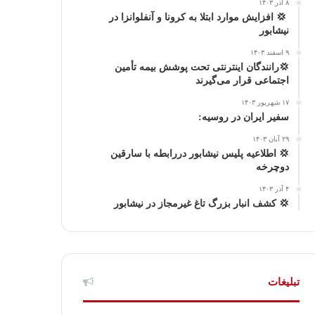
۸ آذر ۱۴۰۳
ا
م
‍ 💢 افزایش موارد ابتلا به کرونا و آنفلوانزا در
نیشابور
گ
۹ اسفند ۱۴۰۳
💢رانندگان اینترنتی تحت پوشش بیمه تأمین
ر
اجتماعی قرار می‌گیرند
ا
۱۷ شهریور ۱۴۰۳
سفیر ایران در روسیه:
م
۲۹ آبان ۱۴۰۳
💢 اطلاعیه پلیس نیشابور دررابطه با سارقین
دوچرخه
۴ آذر ۱۴۰۳
💢 كشف انبار بزرگ تاغ غیرمجاز در نیشابور
تبلیغات