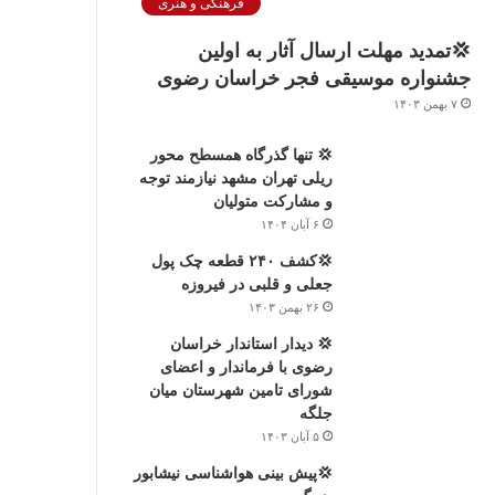
فرهنگی و هنری
💢تمدید مهلت ارسال آثار به اولین
جشنواره موسیقی فجر خراسان رضوی
۷ بهمن ۱۴۰۳
💢 تنها گذرگاه همسطح محور
ریلی تهران مشهد نیازمند توجه
و مشارکت متولیان
۶ آبان ۱۴۰۴
💢کشف ۲۴۰ قطعه چک پول
جعلی و قلبی در فیروزه
۲۶ بهمن ۱۴۰۳
💢 دیدار استاندار خراسان
رضوی با فرماندار و اعضای
شورای تامین شهرستان میان
جلگه
۵ آبان ۱۴۰۳
💢پیش بینی هواشناسی نیشابور