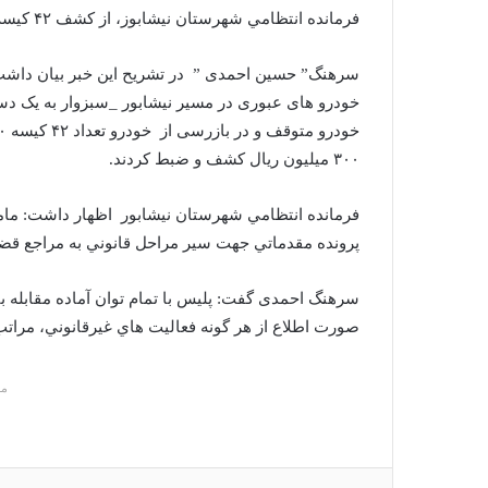
ا
فرمانده انتظامي شهرستان نیشابوز، از کشف ۴۲ کيسه کود شيميايي خارج از شبکه توزيع در این شهرستان خبر داد.
ل
ی
سرهنگ” حسین احمدی ” در تشريح اين خبر بيان داشت: 
ک
خودرو های عبوری در مسیر نیشابور _سبزوار به یک دست
ا
ی
۳۰۰ میلیون ریال کشف و ضبط کردند.
م
ی
فرمانده انتظامي شهرستان نیشابور اظهار داشت: مامو
ل
پرونده مقدماتي جهت سير مراحل قانوني به مراجع قض
سرهنگ احمدی گفت: پليس با تمام توان آماده مقابله ب
صورت اطلاع از هر گونه فعاليت هاي غيرقانوني، مراتب را از طريق تلفن ۰
م