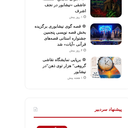
عاشقی »نیشابور در نجف
اشرف
۱ روز پیش
💢 قصه گوی نیشابوری برگزیده
بخش قصه نویسی پنجمین
جشنواره استانی قصه‌های
قرآنی «آیات» شد
۴ روز پیش
💢 برپایی نمایشگاه نقاشی
گروهی” هزار توی ذهن”در
نیشابور
۱ هفته پیش
پیشنهاد سردبیر